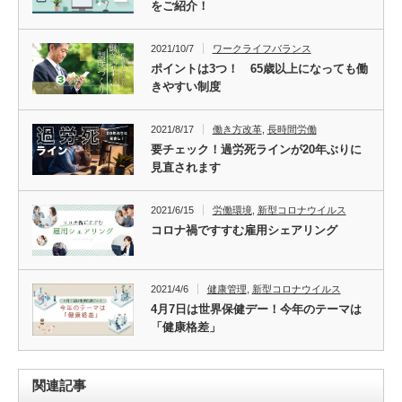
をご紹介！
2021/10/7
ワークライフバランス
ポイントは3つ！ 65歳以上になっても働
きやすい制度
2021/8/17
働き方改革
,
長時間労働
要チェック！過労死ラインが20年ぶりに
見直されます
2021/6/15
労働環境
,
新型コロナウイルス
コロナ禍ですすむ雇用シェアリング
2021/4/6
健康管理
,
新型コロナウイルス
4月7日は世界保健デー！今年のテーマは
「健康格差」
関連記事