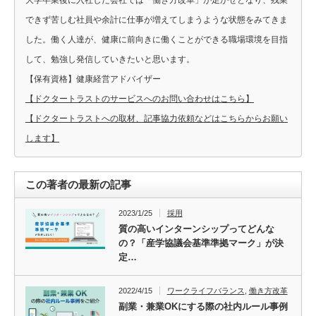
大学卒業後に入社した会社では「働き方改革」が足かせとなり、残業
できず苦しむ社員や余計に仕事が増えてしまうような状態をみてきま
した。働く人達が、健康に前向きに働くことができる職場環境を目指
して、勉強し発信していきたいと思います。
【保有資格】健康経営アドバイザー
【ドクタートラストのサービスへのお問い合わせはこちら】
【ドクタートラストへの取材、記事協力依頼などはこちらからお願い
します】
この著者の最新の記事
2023/1/25
採用
質の高いインターンシップってどんな
の？「産学協議会基準準拠マーク」が決
定…
2022/4/15
ワークライフバランス
,
働き方改革
副業・兼業OKにする際の社内ルール事例