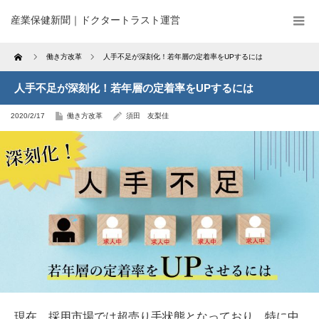
産業保健新聞｜ドクタートラスト運営
Home
働き方改革
人手不足が深刻化！若年層の定着率をUPするには
人手不足が深刻化！若年層の定着率をUPするには
2020/2/17
働き方改革
須田 友梨佳
現在、採用市場では超売り手状態となっており、特に中