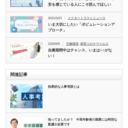
安を感じている人にこそ読んでほしい
2021/3/23
ドクタートラストニュース
いま大切にしたい「ポピュレーションア
プローチ」
2020/6/5
労働環境
,
新型コロナウイルス
自粛期間中はチャンス、いまは○○がな
い！
関連記事
効果的な人事考課とは
知ってましたか？ 中高年齢者の就業には特別な
配慮が必要です