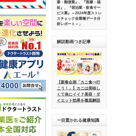
業・郵便業』、『医療・福
祉』、『宿泊業・飲食サー
ビス業』～2024年度ストレ
スチェック全業種データ分
析レポート～」
解説動画つき記事
【新春企画「カニ食べ行
こう！」】カニは美味し
くて体にイイ？美容・ダ
イエット効果を徹底解説
一目置かれる健康知識