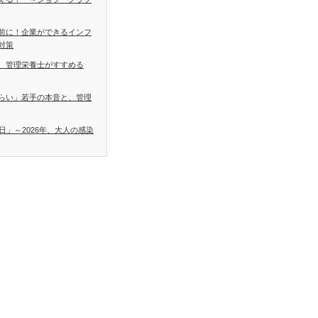
前に！企業ができるインフ
対策
 管理栄養士がすすめる
らい」若手の本音と、管理
日」～2026年、大人の感染