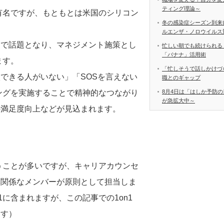
ティング理論～
が有名ですが、もともとは米国のシリコン
冬の感染症シーズン到来
ルエンザ・ノロウイルス
とで話題となり、マネジメント施策とし
忙しい朝でも続けられる
「バナナ」活用術
ます。
「忙しそうで話しかけづ
できる人がいない」「SOSを言えない
職とのギャップ
ィングを実施することで精神的なつながり
8月4日は「はしか予防の
が急拡大中～
の満足度向上などが見込まれます。
行うことが多いですが、キャリアカウンセ
無関係なメンバーが原則として担当しま
1に含まれますが、この記事での1on1
ます）