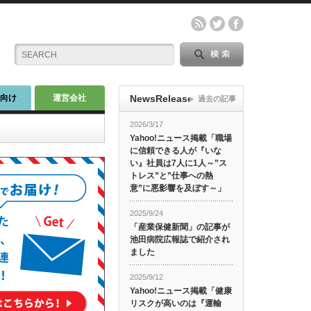
師向け
運営会社
NewsRelease
過去の記事
2026/3/17
Yahoo!ニュース掲載「職場
に信頼できる人が『いな
い』社員は7人に1人～”ス
トレス”と”仕事への熱
意”に悪影響を及ぼす～」
2025/9/24
「産業保健新聞」の記事が
池田病院広報誌で紹介され
ました
2025/9/12
Yahoo!ニュース掲載「健康
リスクが高いのは『運輸