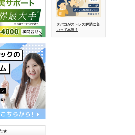
タバコがストレス解消に良
いって本当？
した★