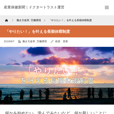
産業保健新聞｜ドクタートラスト運営
Home
働き方改革
,
労働環境
「やりたい！」を叶える長期休暇制度
「やりたい！」を叶える長期休暇制度
2018/9/7
働き方改革
,
労働環境
萩原 里香
何かを始めたい、学んでみたいなど、何か新しいことに