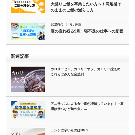
大盛りご飯を卒業したい方へ！満足感そ
のままのご飯の減らし方
2025/9/8
夏
,
睡眠
夏の疲れ残る9月、寝不足の仕事への影響
関連記事
カロリーゼロ、カロリーオフ、カロリー控えめ、
これらはみんな全然別…
アニサキスによる食中毒が増加しています！～夏
場はサバなど旬の魚に…
ランチに辛いものはNG？