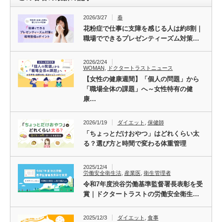
2026/3/27
春
花粉症で仕事に支障を感じる人は約8割｜
職場でできるプレゼンティーズム対策…
2026/2/24
WOMAN
,
ドクタートラストニュース
【女性の健康週間】「個人の問題」から
「職場全体の課題」へ～女性特有の健
康…
2026/1/19
ダイエット
,
保健師
「ちょっとだけおやつ」はどれくらい太
る？選び方と時間で変わる体重管理
2025/12/4
労働安全衛生法
,
産業医
,
衛生管理者
令和7年度渋谷労働基準監督署長表彰を受
賞｜ドクタートラストの労働安全衛生…
2025/12/3
ダイエット
,
食事