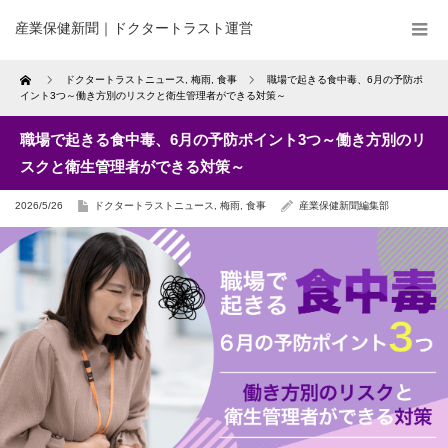
産業保健新聞｜ドクタートラスト運営
Home
ドクタートラストニュース
,
梅雨
,
食事
職場で起きる食中毒、6月の予防ポ
イント3つ～働き方別のリスクと衛生管理者ができる対策～
職場で起きる食中毒、6月の予防ポイント3つ～働き方別のリ
スクと衛生管理者ができる対策～
2026/5/26
ドクタートラストニュース
,
梅雨
,
食事
産業保健新聞編集部