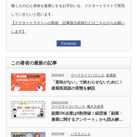
働く人の心と身体を健康にするお手伝いを、ドクタートラストで実現
していきたいと思います。
【ドクタートラストへの取材、記事協力依頼などはこちらからお願い
します】
Facebook
この著者の最新の記事
2025/6/2
ワークライフバランス
,
産業医
「意味がない」で終わらせないために！
産業医面談の実態を解説
2022/12/28
ワークライフバランス
,
働き方改革
副業OK企業は8割突破！経団連「副業・
兼業に関するアンケート」から読み解…
2022/3/9
ハラスメント