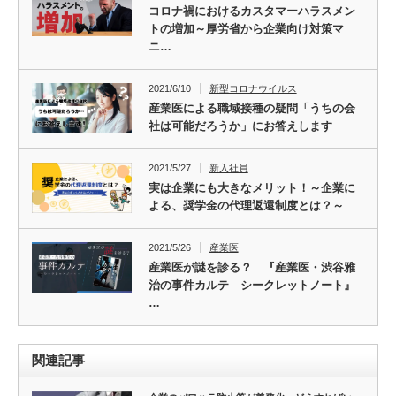
コロナ禍におけるカスタマーハラスメン
トの増加～厚労省から企業向け対策マ
ニ…
2021/6/10
新型コロナウイルス
産業医による職域接種の疑問「うちの会
社は可能だろうか」にお答えします
2021/5/27
新入社員
実は企業にも大きなメリット！～企業に
よる、奨学金の代理返還制度とは？～
2021/5/26
産業医
産業医が謎を診る？ 『産業医・渋谷雅
治の事件カルテ シークレットノート』
…
関連記事