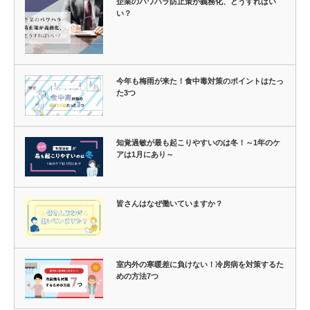
企業のパワハラ防止策が義務化、どうすればい
い？
今年も梅雨が来た！食中毒対策のポイントはたっ
た3つ
知覚過敏が最も起こりやすいのは冬！～1年のケ
アは1月にあり～
皆さんはなぜ働いていますか？
室内外の寒暖差に負けない！冷房病を対策するた
めの方法7つ