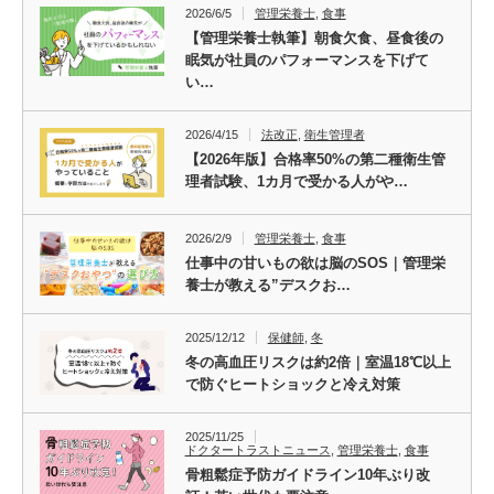
2026/6/5
管理栄養士
,
食事
【管理栄養士執筆】朝食欠食、昼食後の
眠気が社員のパフォーマンスを下げて
い…
2026/4/15
法改正
,
衛生管理者
【2026年版】合格率50%の第二種衛生管
理者試験、1カ月で受かる人がや…
2026/2/9
管理栄養士
,
食事
仕事中の甘いもの欲は脳のSOS｜管理栄
養士が教える”デスクお…
2025/12/12
保健師
,
冬
冬の高血圧リスクは約2倍｜室温18℃以上
で防ぐヒートショックと冷え対策
2025/11/25
ドクタートラストニュース
,
管理栄養士
,
食事
骨粗鬆症予防ガイドライン10年ぶり改