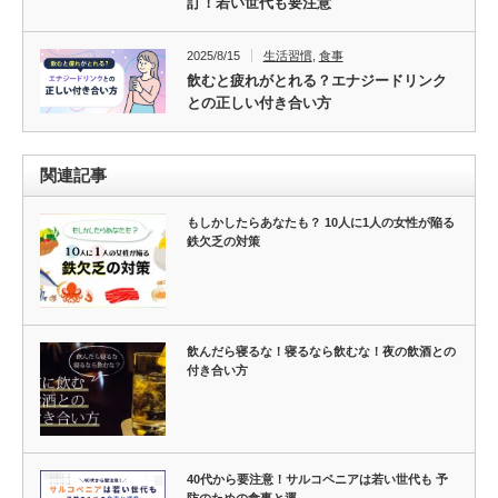
訂！若い世代も要注意
2025/8/15
生活習慣
,
食事
飲むと疲れがとれる？エナジードリンク
との正しい付き合い方
関連記事
もしかしたらあなたも？ 10人に1人の女性が陥る
鉄欠乏の対策
飲んだら寝るな！寝るなら飲むな！夜の飲酒との
付き合い方
40代から要注意！サルコペニアは若い世代も 予
防のための食事と運…