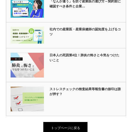
「なんか違う」を防ぐ産業医の選び方～契約前に
確認すべき条件と企業…
社内での産業医・産業保健師の認知度を上げるコ
ツ
日本人の死因第4位！肺炎の怖さと今気をつけた
いこと
ストレスチェックの検査結果等報告書の捺印は誰
が押す？
トップページに戻る