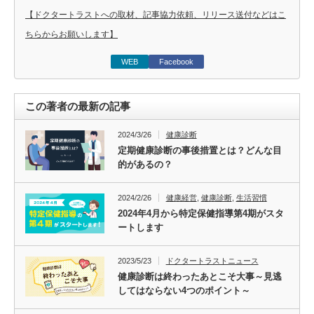
【ドクタートラストへの取材、記事協力依頼、リリース送付などはこ
ちらからお願いします】
WEB
Facebook
この著者の最新の記事
2024/3/26
健康診断
定期健康診断の事後措置とは？どんな目
的があるの？
2024/2/26
健康経営
,
健康診断
,
生活習慣
2024年4月から特定保健指導第4期がスタ
ートします
2023/5/23
ドクタートラストニュース
健康診断は終わったあとこそ大事～見逃
してはならない4つのポイント～