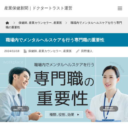
産業保健新聞｜ドクタートラスト運営
Home
保健師
,
産業カウンセラー
,
産業医
職場内でメンタルヘルスケアを行う専門
職の重要性
職場内でメンタルヘルスケアを行う専門職の重要性
2024/11/18
保健師
,
産業カウンセラー
,
産業医
田野優人