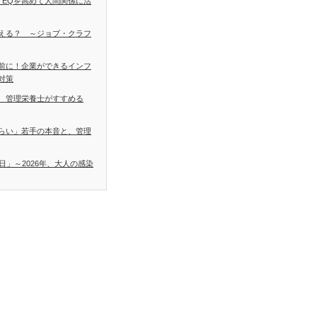
 EQを高めて人間関係に活
える？ ～ジョブ・クラフ
前に！企業ができるインフ
対策
 管理栄養士がすすめる
らい」若手の本音と、管理
日」～2026年、大人の感染