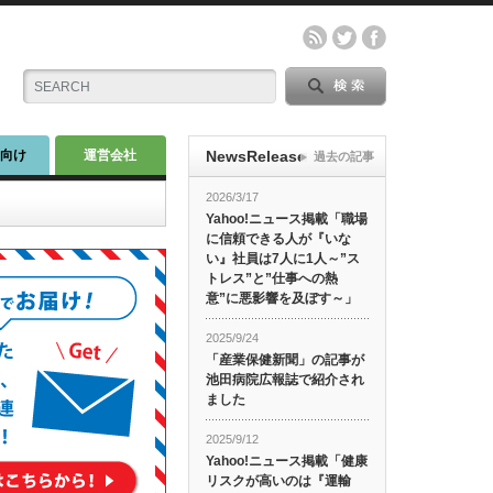
師向け
運営会社
NewsRelease
過去の記事
2026/3/17
Yahoo!ニュース掲載「職場
に信頼できる人が『いな
い』社員は7人に1人～”ス
トレス”と”仕事への熱
意”に悪影響を及ぼす～」
2025/9/24
「産業保健新聞」の記事が
池田病院広報誌で紹介され
ました
2025/9/12
Yahoo!ニュース掲載「健康
リスクが高いのは『運輸