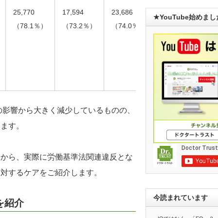
25,770
17,594
23,686
26,968
★YouTube始めま
（78.1％）
（73.2％）
（74.0％）
（81.2％）
スの影響から大きく減少しているものの、
ります。
例から、実際に労働基準法関連違反とな
に対するケアをご紹介します。
今読まれています
を紹介