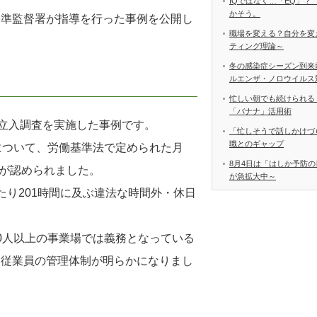
IQではなく…「EQ」？
かそう。
基準監督署が指導を行った事例を公開し
職場を変える？自分を変
ティング理論～
冬の感染症シーズン到来
ルエンザ・ノロウイルス
忙しい朝でも続けられる
「バナナ」活用術
で立入調査を実施した事例です。
「忙しそうで話しかけづ
職とのギャップ
について、労働基準法で定められた月
8月4日は「はしか予防の
働が認められました。
が急拡大中～
たり201時間に及ぶ違法な時間外・休日
0人以上の事業場では義務となっている
な従業員の管理体制が明らかになりまし