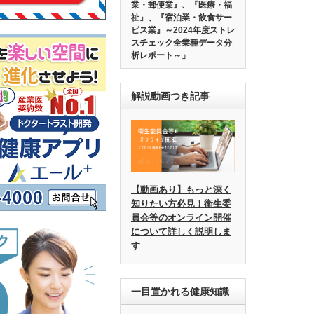
業・郵便業』、『医療・福
祉』、『宿泊業・飲食サー
ビス業』～2024年度ストレ
スチェック全業種データ分
析レポート～」
解説動画つき記事
【動画あり】もっと深く
知りたい方必見！衛生委
員会等のオンライン開催
について詳しく説明しま
す
一目置かれる健康知識