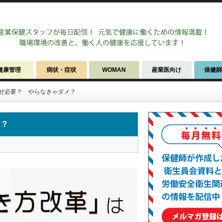
健康管理
病状・症状
WOMAN
産業医向け
保健
ぜ必要？ やらなきゃダメ？
メ？