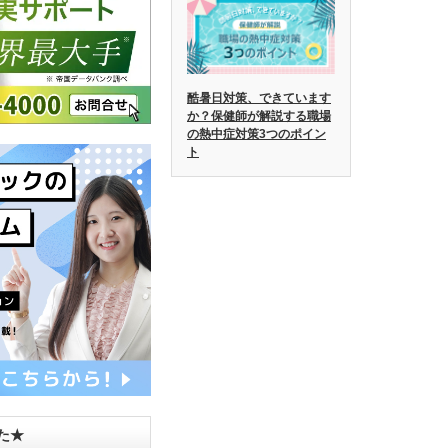
酷暑日対策、できています
か？保健師が解説する職場
の熱中症対策3つのポイン
ト
した★