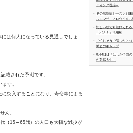
ティング理論～
冬の感染症シーズン到来
ルエンザ・ノロウイルス
忙しい朝でも続けられる
「バナナ」活用術
60年には何人になっている見通しでしょ
「忙しそうで話しかけづ
職とのギャップ
8月4日は「はしか予防の
が急拡大中～
に記載された予測です。
います。
以上に突入することになり、寿命等による
ません。
代（15～65歳）の人口も大幅な減少が