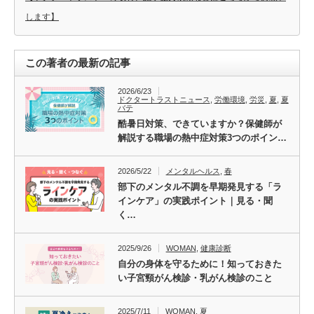
します】
この著者の最新の記事
2026/6/23
ドクタートラストニュース
,
労働環境
,
労災
,
夏
,
夏
バテ
酷暑日対策、できていますか？保健師が
解説する職場の熱中症対策3つのポイン…
2026/5/22
メンタルヘルス
,
春
部下のメンタル不調を早期発見する「ラ
インケア」の実践ポイント｜見る・聞
く…
2025/9/26
WOMAN
,
健康診断
自分の身体を守るために！知っておきた
い子宮頸がん検診・乳がん検診のこと
2025/7/11
WOMAN
,
夏