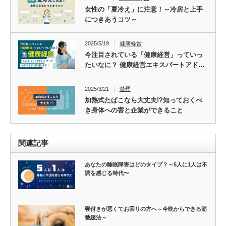
女性の「夏冷え」に注意！～冷房と上手
につきあうコツ～
2025/5/19
健康経営
今注目されている「健康経営」っていっ
たいなに？ 健康経営エキスパートアド…
2025/3/21
禁煙
加熱式たばこなら大丈夫!?知っておくべ
き身体への害と企業ができること
関連記事
あなたの睡眠障害はどのタイプ？～5人に1人は不
調を感じる時代〜
寝付きが悪くてお困りの方へ～今晩からできる筋
弛緩法～