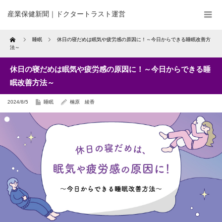
産業保健新聞｜ドクタートラスト運営
Home
睡眠
休日の寝だめは眠気や疲労感の原因に！～今日からできる睡眠改善方
法～
休日の寝だめは眠気や疲労感の原因に！～今日からできる睡
眠改善方法～
2024/8/5
睡眠
楠原 綾香