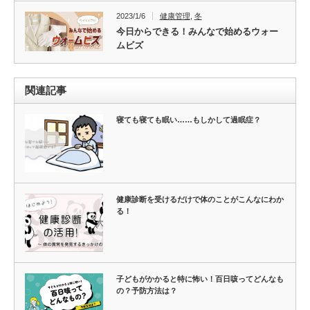
2023/1/6
健康管理
,
冬
今日からできる！みんなで始めるウォー
ムビズ
関連記事
寝ても寝ても眠い……もしかして過眠症？
健康診断を受けるだけで体のことがこんなにわか
る！
子どもがかかると特に怖い！百日咳ってどんなも
の？予防方法は？