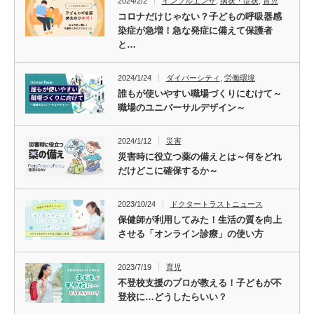
2024/2/2
インフルエンザ
,
病状・症状
,
育児
コロナだけじゃない？子どもの呼吸器感
染症が急増！急な発症に備えて保護者
と…
2024/1/24
ダイバーシティ
,
労働環境
誰もが使いやすい職場づくりにむけて～
職場のユニバーサルデザイン～
2024/1/12
災害
災害時に役立つ薬の備えとは～何をどれ
だけどこに確保するか～
2023/10/24
ドクタートラストニュース
保健師が利用してみた！生活の質を向上
させる「オンライン診療」の使い方
2023/7/19
育児
不登校支援のプロが教える！子どもが不
登校に…どうしたらいい？