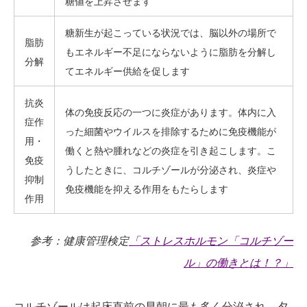
糖値を上昇させます
糖新生が起こっている状況では、脳以外の場所で
脂肪
もエネルギー不足にならないように脂肪を分解し
分解
てエネルギー供給を促します
抗炎
体の免疫反応の一つに炎症があります。体内に入
症作
った細菌やウイルスを排除するために免疫機能が
用・
働くと熱や腫れなどの炎症を引き起こします。こ
免疫
うしたときに、コルチゾールが分泌され、炎症や
抑制
免疫機能を抑える作用をもたらします
作用
参考：健康管理検定
「ストレスホルモン「コルチゾー
ル」の働きとは！？」
コルチゾールは起床直前の早朝に最も多く分泌され、夕