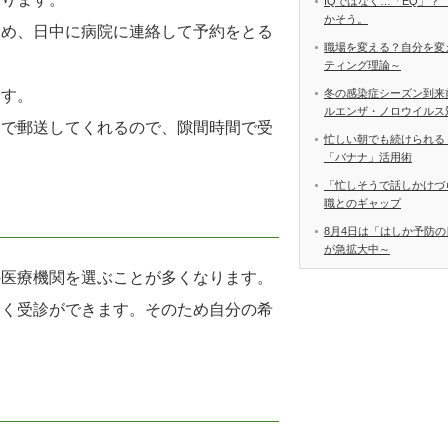
IQではなく…「EQ」？
かそう。
ため、日中に病院に連絡して予約をとる
職場を変える？自分を変
ティング理論～
ます。
冬の感染症シーズン到来
ルエンザ・ノロウイルス
まで郵送してくれるので、隙間時間で受
忙しい朝でも続けられる
「バナナ」活用術
「忙しそうで話しかけづ
職とのギャップ
8月4日は「はしか予防の
が急拡大中～
の医療機関を選ぶことが多くなります。
なく受診ができます。そのため自分の希