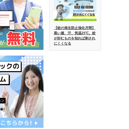
【蚊の発生防止強化月間】
黒い服、汗、気温25℃。蚊
が好むものを知れば刺され
にくくなる