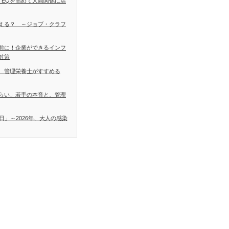
 EQを高めて人間関係に活
える？ ～ジョブ・クラフ
前に！企業ができるインフ
対策
 管理栄養士がすすめる
らい」若手の本音と、管理
日」～2026年、大人の感染