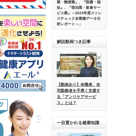
業・郵便業』、『医療・福
祉』、『宿泊業・飲食サー
ビス業』～2024年度ストレ
スチェック全業種データ分
析レポート～」
解説動画つき記事
【動画あり】休職者、在
宅勤務者を手厚く支援す
る「アンリケアサービ
ス」とは？
一目置かれる健康知識