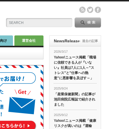
師向け
運営会社
NewsRelease
過去の記事
2026/3/17
Yahoo!ニュース掲載「職場
に信頼できる人が『いな
い』社員は7人に1人～”ス
トレス”と”仕事への熱
意”に悪影響を及ぼす～」
2025/9/24
「産業保健新聞」の記事が
池田病院広報誌で紹介され
ました
2025/9/12
Yahoo!ニュース掲載「健康
リスクが高いのは『運輸