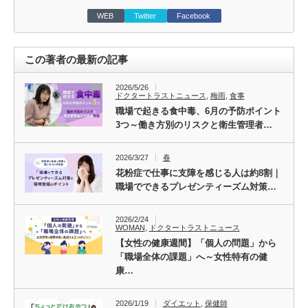
WEB
Twitter
Facebook
この著者の最新の記事
2026/5/26
ドクタートラストニュース
,
梅雨
,
食事
職場で起きる食中毒、6月の予防ポイント
3つ～働き方別のリスクと衛生管理者…
2026/3/27
春
花粉症で仕事に支障を感じる人は約8割｜
職場でできるプレゼンティーズム対策…
2026/2/24
WOMAN
,
ドクタートラストニュース
【女性の健康週間】「個人の問題」から
「職場全体の課題」へ～女性特有の健
康…
2026/1/19
ダイエット
,
保健師