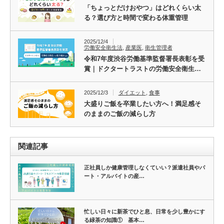
「ちょっとだけおやつ」はどれくらい太
る？選び方と時間で変わる体重管理
2025/12/4
労働安全衛生法
,
産業医
,
衛生管理者
令和7年度渋谷労働基準監督署長表彰を受
賞｜ドクタートラストの労働安全衛生…
2025/12/3
ダイエット
,
食事
大盛りご飯を卒業したい方へ！満足感そ
のままのご飯の減らし方
関連記事
正社員しか健康管理しなくていい？派遣社員やパ
ート・アルバイトの産…
忙しい日々に新茶でひと息、日常を少し豊かにす
る緑茶の知識① 基本…