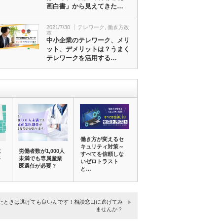
画白書」から見えてきた…
2021/7/30
テレワーク
,
働き方改
革
中小企業のテレワーク、メリ
ット、デメリットは？うまく
テレワークを活用する…
働き方が変えるセ
キュリティ対策～
に
労働者数が1,000人
すべてを信頼しな
務
未満でも専属産業
いゼロトラスト
医選任が必要？
と…
たときは逃げても良いんです！相談窓口に逃げてみ
ませんか？