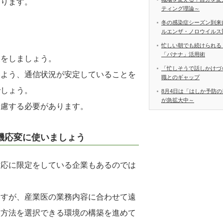
なります。
ティング理論～
冬の感染症シーズン到来
ルエンザ・ノロウイルス
忙しい朝でも続けられる
「バナナ」活用術
夫をしましょう。
「忙しそうで話しかけづ
いよう、通信状況が安定していることを
職とのギャップ
でしょう。
8月4日は「はしか予防の
が急拡大中～
考慮する必要があります。
機応変に使いましょう
対応に限定をしている企業もあるのでは
ますが、産業医の業務内容に合わせて遠
い方法を選択できる環境の構築を進めて