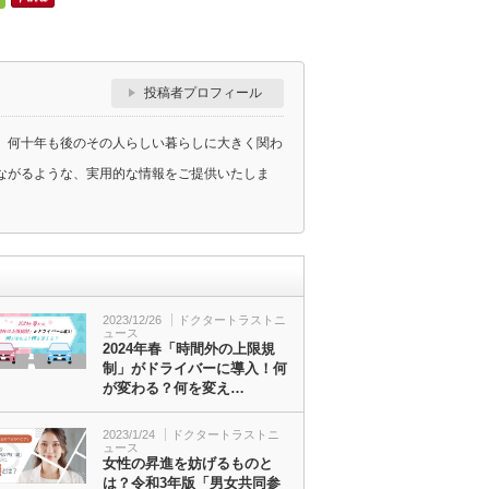
投稿者プロフィール
、何十年も後のその人らしい暮らしに大きく関わ
ながるような、実用的な情報をご提供いたしま
2023/12/26
ドクタートラストニ
ュース
2024年春「時間外の上限規
制」がドライバーに導入！何
が変わる？何を変え…
2023/1/24
ドクタートラストニ
ュース
女性の昇進を妨げるものと
は？令和3年版「男女共同参