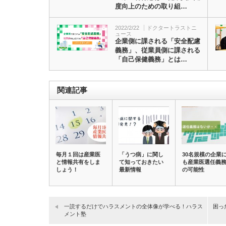
度向上のための取り組…
2022/2/22
ドクタートラストニ
ュース
企業側に課される「安全配慮
義務」、従業員側に課される
「自己保健義務」とは…
関連記事
毎月１回は産業医
「うつ病」に関し
30名規模の企業
と情報共有をしま
て知っておきたい
も産業医選任義
しょう！
最新情報
の可能性
一読するだけでハラスメントの全体像が学べる！ハラス
困っ
メント塾