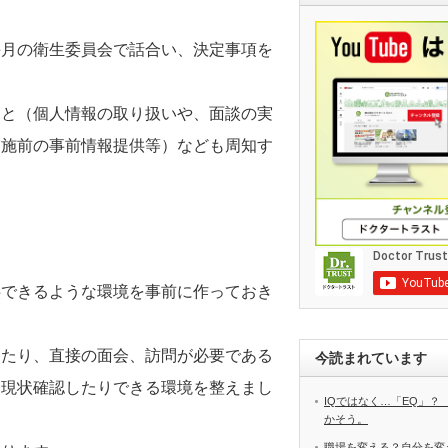
毎月の衛生委員会で話合い、決定事項を
こと（個人情報の取り扱いや、面談の実
実施前の事前情報提供等）なども周知す
供できるような環境を事前に作っておき
したり、直接の面会、訪問が必要である
今読まれています
に現状確認したりできる環境を整えまし
IQではなく…「EQ」？
かそう。
職場を変える？自分を変