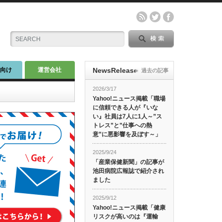
師向け
運営会社
NewsRelease
過去の記事
2026/3/17
Yahoo!ニュース掲載「職場
に信頼できる人が『いな
い』社員は7人に1人～”ス
トレス”と”仕事への熱
意”に悪影響を及ぼす～」
2025/9/24
「産業保健新聞」の記事が
池田病院広報誌で紹介され
ました
2025/9/12
Yahoo!ニュース掲載「健康
リスクが高いのは『運輸