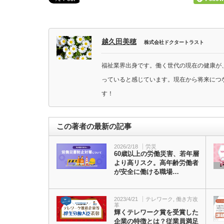
越久田美穂
株式会社ドクタートラスト
福祉業界出身です。働く世代の現在の健康が
っていると感じています。現在から将来につ
す！
この著者の最新の記事
2026/2/18
労災
60歳以上の労働災害、若年層
より高リスク。高年齢労働者
が安全に働ける職場…
2023/4/21
テレワーク
,
働き方改
革
輝くテレワーク賞を受賞した
企業の特徴とは？従業員満足