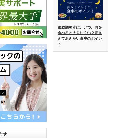
夜勤勤務者は、いつ、何を
食べると太りにくい？押さ
えておきたい食事のポイン
ト
した★