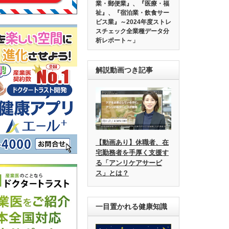
業・郵便業』、『医療・福
祉』、『宿泊業・飲食サー
ビス業』～2024年度ストレ
スチェック全業種データ分
析レポート～」
解説動画つき記事
【動画あり】休職者、在
宅勤務者を手厚く支援す
る「アンリケアサービ
ス」とは？
一目置かれる健康知識