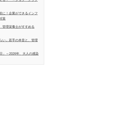
前に！企業ができるインフ
対策
 管理栄養士がすすめる
らい」若手の本音と、管理
日」～2026年、大人の感染