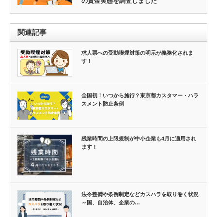
の賃金実態を調査しました
関連記事
求人票への受動喫煙対策の明示が義務化されま
す！
全国初！いつから施行？東京都カスタマー・ハラ
スメント防止条例
残業時間の上限規制が中小企業も4月に適用され
ます！
法令整備や条例制定などカスハラを取り巻く状況
～国、自治体、企業の…