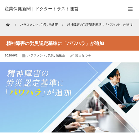
産業保健新聞｜ドクタートラスト運営
Home
ハラスメント
,
労災
,
法改正
精神障害の労災認定基準に「パワハラ」が追加
精神障害の労災認定基準に「パワハラ」が追加
2020/6/2
ハラスメント
,
労災
,
法改正
野田なつ子