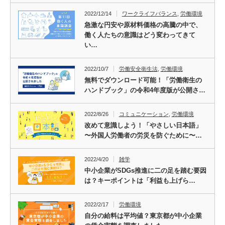
2022/12/14
ワークライフバランス
,
労働環境
急激な円安や原材料価格の高騰の中で、
働く人たちの意識はどう変わってきて
い…
2022/10/7
労働安全衛生法
,
労働環境
無料でダウンロード可能！「労働衛生の
ハンドブック」の令和4年度版が公開さ…
2022/8/26
コミュニケーション
,
労働環境
改めて意識しよう！「やさしい日本語」
〜外国人労働者の労災を防ぐために〜…
2022/4/20
雑学
中小企業がSDGs推進に二の足を踏む要因
は？キーポイントは「利益も上げら…
2022/2/17
労働環境
自分の給料は平均値？東京都が中小企業