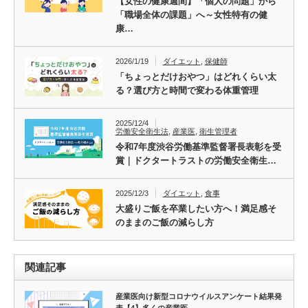
【女性の健康週間】「個人の問題」から
「職場全体の課題」へ～女性特有の健
康…
2026/1/19
ダイエット
,
保健師
「ちょっとだけおやつ」はどれくらい太
る？選び方と時間で変わる体重管理
2025/12/4
労働安全衛生法
,
産業医
,
衛生管理者
令和7年度渋谷労働基準監督署長表彰を受
賞｜ドクタートラストの労働安全衛生…
2025/12/3
ダイエット
,
食事
大盛りご飯を卒業したい方へ！満足感そ
のままのご飯の減らし方
関連記事
産業医向け新型コロナウイルスアンケート結果発