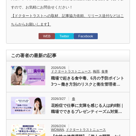
すので、お気軽にお問合せください！
【ドクタートラストへの取材、記事協力依頼、リリース送付などはこ
ちらからお願いします】
WEB
Twitter
Facebook
この著者の最新の記事
2026/5/26
ドクタートラストニュース
,
梅雨
,
食事
職場で起きる食中毒、6月の予防ポイント
3つ～働き方別のリスクと衛生管理者…
2026/3/27
春
花粉症で仕事に支障を感じる人は約8割｜
職場でできるプレゼンティーズム対策…
2026/2/24
WOMAN
,
ドクタートラストニュース