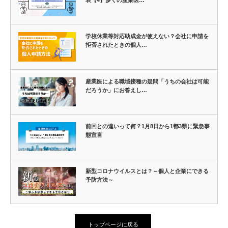
表【4】多くの産業医…
学校休業等対応助成金が使えない？会社に申請を
拒否されたときの個人…
産業医による職域接種の疑問「うちの会社は可能
だろうか」にお答えし…
前回との違いって何？1月8日から1都3県に緊急事
態宣言
新型コロナウイルスとは？～個人と企業にできる
予防方法～
トップページに戻る