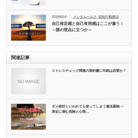
2018/6/14
メンタルヘルス
,
認知行動療法
自己肯定感と自己有用感はここが違う！
～誰の視点に立つか～
関連記事
ストレスチェック関連の契約書に印紙は必要か？
ダメ絶対といわれても使ってしまう違法薬物 ～
身近に潜む危険と心理…