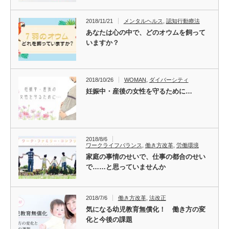
2018/11/21
メンタルヘルス
,
認知行動療法
あなたは心の中で、どのオウムを飼って
いますか？
2018/10/26
WOMAN
,
ダイバーシティ
妊娠中・産後の女性を守るために…
2018/8/6
ワークライフバランス
,
働き方改革
,
労働環境
家庭の事情のせいで、仕事の都合のせい
で……と思っていませんか
2018/7/6
働き方改革
,
法改正
気になる幼児教育無償化！ 働き方の変
化と今後の課題