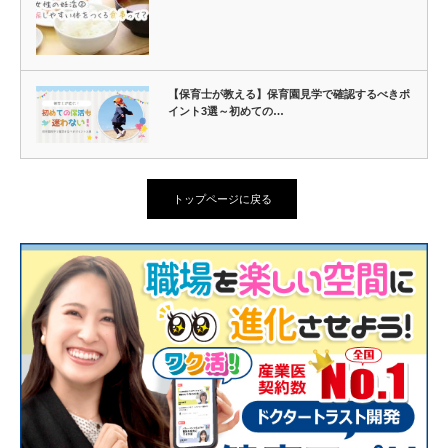
【保育士が教える】保育園見学で確認するべきポ
イント3選～初めての…
トップページに戻る