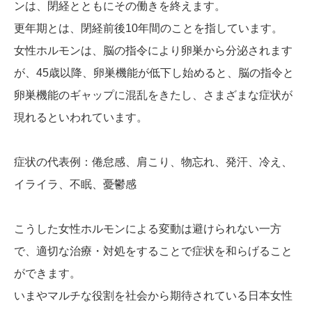
ンは、閉経とともにその働きを終えます。
更年期とは、閉経前後10年間のことを指しています。
女性ホルモンは、脳の指令により卵巣から分泌されます
が、45歳以降、卵巣機能が低下し始めると、脳の指令と
卵巣機能のギャップに混乱をきたし、さまざまな症状が
現れるといわれています。
症状の代表例：倦怠感、肩こり、物忘れ、発汗、冷え、
イライラ、不眠、憂鬱感
こうした女性ホルモンによる変動は避けられない一方
で、適切な治療・対処をすることで症状を和らげること
ができます。
いまやマルチな役割を社会から期待されている日本女性