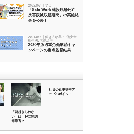
2022/9/7
労災
「Safe Work 建設現場死亡
災害撲滅取組期間」の実施結
果を公表！
2021/6/9
働き方改革
,
労働安全
衛生法
,
労働環境
2020年版過重労働解消キャ
ンペーンの重点監督結果
社員の仕事効率ア
ップのポイント
、
「朝起きられな
い」は、起立性調
節障害？