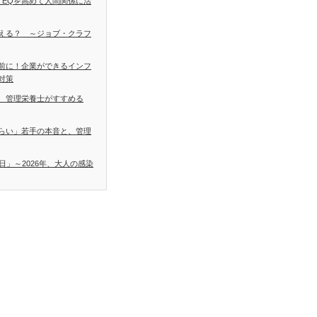
 EQを高めて人間関係に活
える？ ～ジョブ・クラフ
前に！企業ができるインフ
対策
 管理栄養士がすすめる
らい」若手の本音と、管理
日」～2026年、大人の感染