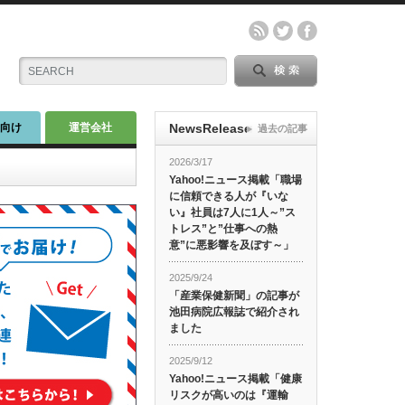
師向け
運営会社
NewsRelease
過去の記事
2026/3/17
Yahoo!ニュース掲載「職場
に信頼できる人が『いな
い』社員は7人に1人～”ス
トレス”と”仕事への熱
意”に悪影響を及ぼす～」
2025/9/24
「産業保健新聞」の記事が
池田病院広報誌で紹介され
ました
2025/9/12
Yahoo!ニュース掲載「健康
リスクが高いのは『運輸