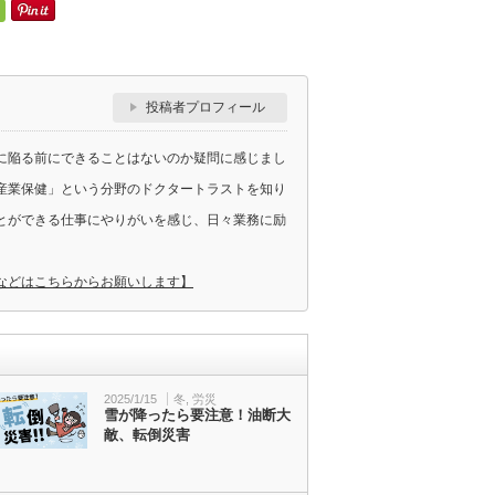
投稿者プロフィール
に陥る前にできることはないのか疑問に感じまし
産業保健」という分野のドクタートラストを知り
とができる仕事にやりがいを感じ、日々業務に励
などはこちらからお願いします】
2025/1/15
冬
,
労災
雪が降ったら要注意！油断大
敵、転倒災害