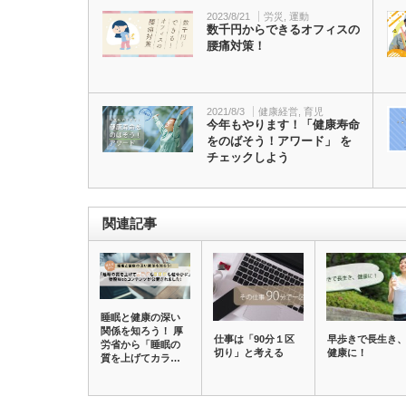
2023/8/21
労災
,
運動
数千円からできるオフィスの
腰痛対策！
2021/8/3
健康経営
,
育児
今年もやります！「健康寿命
をのばそう！アワード」 を
チェックしよう
関連記事
睡眠と健康の深い
関係を知ろう！ 厚
仕事は「90分１区
早歩きで長生き
労省から「睡眠の
切り」と考える
健康に！
質を上げてカラ…