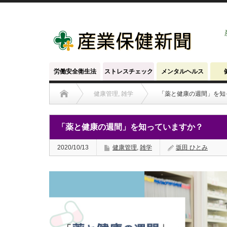
労働安全衛生法
ストレスチェック
メンタルヘルス
健康管理
,
雑学
「薬と健康の週間」を知
「薬と健康の週間」を知っていますか？
2020/10/13
健康管理
,
雑学
坂田 ひとみ