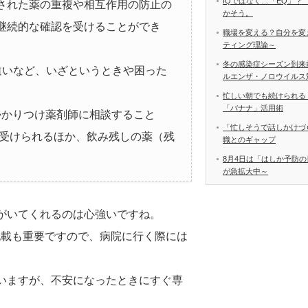
IQではなく…「EQ」？
された薬の重複や相互作用の防止の
かそう。
継続的な確認を受けることができ
職場を変える？自分を変
ティング理論～
冬の感染症シーズン到来
違いなど、いざというときや困った
ルエンザ・ノロウイルス
忙しい朝でも続けられる
「バナナ」活用術
かかりつけ薬剤師に相談すること
「忙しそうで話しかけづ
を受けられるほか、飲み残しの薬（残
職とのギャップ
8月4日は「はしか予防の
が急拡大中～
がいてくれるのは心強いですね。
記載も重要ですので、病院に行く際には
いますが、不安になったときにすぐ専