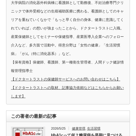
大学病院の消化器外科病棟に看護師として勤務後、不妊治療専門クリ
ニックで体外受精などの生殖補助医療に携わる。看護師としてのキャ
リアを重ねていくなかで「もっと早く自分の身体、健康に意識してく
れていれば」の想いが強まったことから、ドクタートラストに入職。
産業保健師としてセミナーや保健指導、産業医導入企業へのフォロー
介入など、多方面で活動中。得意分野は「女性の健康」「生活習慣
病」「がん（特に消化器系）」など。
【保有資格】保健師、看護師、第一種衛生管理者、人間ドック健診情
報管理指導士
【ドクタートラストの保健師サービスへのお問い合わせはこちら】
【ドクタートラストへの取材、記事協力依頼などはこちらからお願い
します】
この著者の最新の記事
2026/5/25
健康管理
,
生活習慣
HbA1cって何？糖尿病を早期に見つける