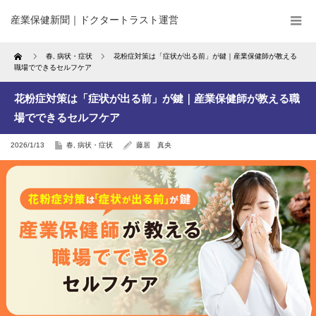
産業保健新聞｜ドクタートラスト運営
Home
春
,
病状・症状
花粉症対策は「症状が出る前」が鍵｜産業保健師が教える
職場でできるセルフケア
花粉症対策は「症状が出る前」が鍵｜産業保健師が教える職
場でできるセルフケア
2026/1/13
春
,
病状・症状
藤居 真央