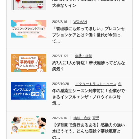
大事なサイン
2026/3/16
WOMAN
「管理職にも知ってほしい」プレコンセ
プションケアとは？働く世代が今知っ
て…
2025/11/21
病状・症状
約3人に1人が発症！帯状疱疹ってどんな
病気？
2025/10/28
ドクタートラストニュース
,
冬
冬の感染症シーズン到来前に！企業がで
きるインフルエンザ・ノロウイルス対
策…
2025/7/16
病状・症状
,
育児
【保育園で流行あるある】感染力の強い
水ぼうそう、どんな症状？帯状疱疹と
の…