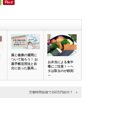
保
薬と健康の週間に
ー
ついて知ろう！ お
お弁当による食中
た
薬手帳活用法と自
毒にご注意！～ヘ
分に合った薬局…
タは取るのが鉄則
～
労働時間短縮で150万円給付？