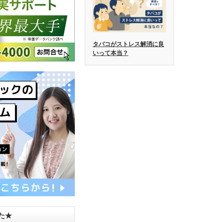
タバコがストレス解消に良
いって本当？
した★