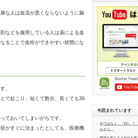
健康な人は血流が悪くならないように脳
圧剤などを服用している人は薬による血
くなることで血栓ができやすい状態にな
ます。
とで起こり、短くて数分、長くても30
今読まれています
放っておいてしまいがちです。
IQではなく…「EQ」？
症状がすぐに治まったとしても、医療機
かそう。
職場を変える？自分を変