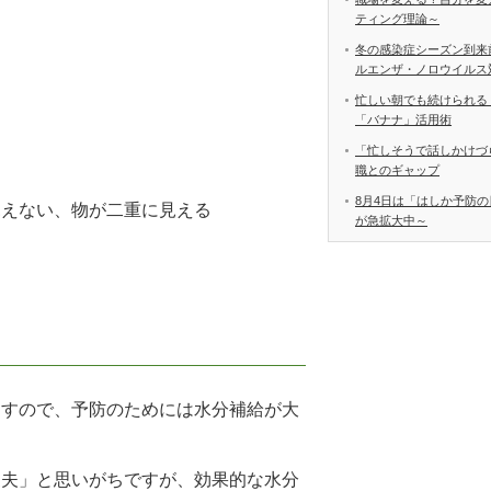
ティング理論～
冬の感染症シーズン到来
ルエンザ・ノロウイルス
忙しい朝でも続けられる
「バナナ」活用術
「忙しそうで話しかけづ
職とのギャップ
る
8月4日は「はしか予防の
見えない、物が二重に見える
が急拡大中～
ますので、予防のためには水分補給が大
丈夫」と思いがちですが、効果的な水分