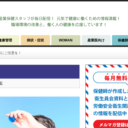
健康管理
病状・症状
WOMAN
産業医向け
保健
塞にご注意を！
梨