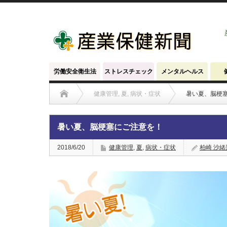
労働安全衛生法
ストレスチェック
メンタルヘルス
健康管理
,
夏
,
病状・症状
暑い夏、脳梗
暑い夏、脳梗塞にご注意を！
2018/6/20
健康管理
,
夏
,
病状・症状
柏崎 沙緒