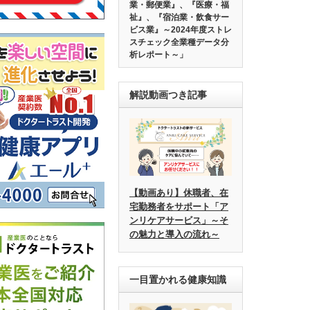
業・郵便業』、『医療・福
祉』、『宿泊業・飲食サー
ビス業』～2024年度ストレ
スチェック全業種データ分
析レポート～」
解説動画つき記事
【動画あり】休職者、在
宅勤務者をサポート「ア
ンリケアサービス」～そ
の魅力と導入の流れ～
一目置かれる健康知識