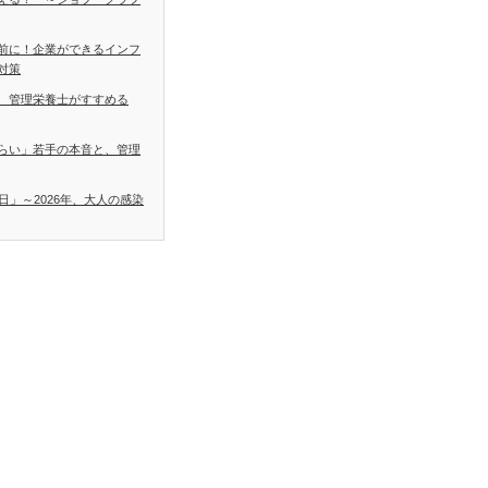
前に！企業ができるインフ
対策
 管理栄養士がすすめる
らい」若手の本音と、管理
日」～2026年、大人の感染