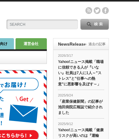
師向け
運営会社
NewsRelease
過去の記事
2026/3/17
Yahoo!ニュース掲載「職場
に信頼できる人が『いな
い』社員は7人に1人～”ス
トレス”と”仕事への熱
意”に悪影響を及ぼす～」
2025/9/24
「産業保健新聞」の記事が
池田病院広報誌で紹介され
ました
2025/9/12
Yahoo!ニュース掲載「健康
リスクが高いのは『運輸