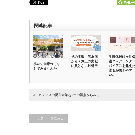
関連記事
その不調、気象病
生理休暇は女性
かも？気圧の変化
護？～ジェンダ
歩いて健康づくり
に負けない対処法
バイアスを越え
してみませんか
誰もが働きやす
い…
オフィスの災害対策を2つの視点からみる
トップページに戻る