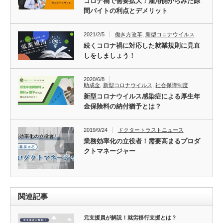
コロナ禍で需要拡大！雇用側からみた隙
間バイトの利点とデメリット
2021/2/5
働き方改革
,
新型コロナウイルス
続くコロナ禍に対応した就業規則に見直
しをしましょう！
2020/6/8
助成金
,
新型コロナウイルス
,
社会保障制度
新型コロナウイルス感染症による厚生年
金保険料の納付猶予とは？
2019/9/24
ドクタートラストニュース
業務効率化の立役者！需要高まるプロダ
クトマネージャー
関連記事
元支援員が解説！就労移行支援とは？