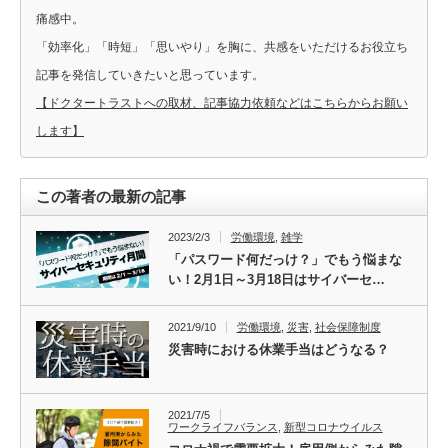
痛感中。
「効率化」「時短」「思いやり」を胸に、共感をいただけるお役立ち
記事を発信していきたいと思っています。
【ドクタートラストへの取材、記事協力依頼などはこちらからお願い
します】
この著者の最新の記事
2023/2/3
労働環境
,
雑学
「パスワード何だっけ？」でもう悩まな
い！2月1日～3月18日はサイバーセ…
2021/9/10
労働環境
,
災害
,
社会保障制度
災害時における休業手当はどうなる？
2021/7/5
ワークライフバランス
,
新型コロナウイルス