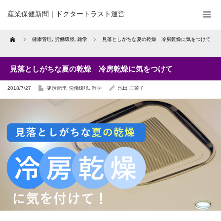
産業保健新聞｜ドクタートラスト運営
Home
健康管理
,
労働環境
,
雑学
見落としがちな夏の乾燥 冷房乾燥に気をつけて
見落としがちな夏の乾燥 冷房乾燥に気をつけて
2018/7/27
健康管理
,
労働環境
,
雑学
池田 三菜子