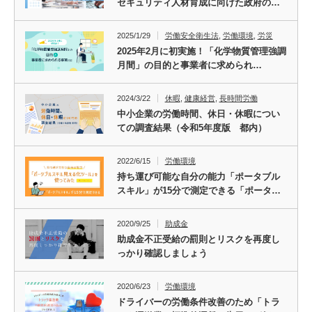
セキュリティ人材育成に向けた政府の…
2025/1/29
労働安全衛生法
,
労働環境
,
労災
2025年2月に初実施！「化学物質管理強調
月間」の目的と事業者に求められ…
2024/3/22
休暇
,
健康経営
,
長時間労働
中小企業の労働時間、休日・休暇につい
ての調査結果（令和5年度版 都内）
2022/6/15
労働環境
持ち運び可能な自分の能力「ポータブル
スキル」が15分で測定できる「ポータ…
2020/9/25
助成金
助成金不正受給の罰則とリスクを再度し
っかり確認しましょう
2020/6/23
労働環境
ドライバーの労働条件改善のため「トラ