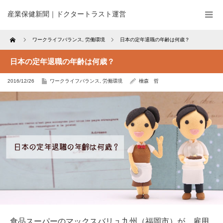
産業保健新聞｜ドクタートラスト運営
Home
ワークライフバランス
,
労働環境
日本の定年退職の年齢は何歳？
日本の定年退職の年齢は何歳？
2016/12/26
ワークライフバランス
,
労働環境
檜森 哲
食品スーパーのマックスバリュ九州（福岡市）が、雇用