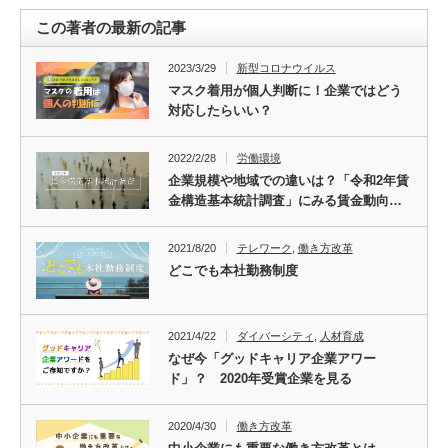
この著者の最新の記事
2023/3/29
新型コロナウイルス
マスク着用が個人判断に！企業ではどう
対応したらいい？
2022/2/28
労働環境
企業規模や地域での違いは？「令和2年賃
金構造基本統計調査」にみる賃金動向…
2021/8/20
テレワーク
,
働き方改革
どこでも本社勤務制度
2021/4/22
ダイバーシティ
,
人材育成
なぜ今「グッドキャリア企業アワー
ド」？ 2020年受賞企業を見る
2020/4/30
働き方改革