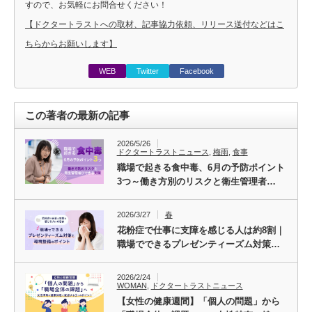
すので、お気軽にお問合せください！
【ドクタートラストへの取材、記事協力依頼、リリース送付などはこ
ちらからお願いします】
WEB
Twitter
Facebook
この著者の最新の記事
2026/5/26
ドクタートラストニュース
,
梅雨
,
食事
職場で起きる食中毒、6月の予防ポイント
3つ～働き方別のリスクと衛生管理者…
2026/3/27
春
花粉症で仕事に支障を感じる人は約8割｜
職場でできるプレゼンティーズム対策…
2026/2/24
WOMAN
,
ドクタートラストニュース
【女性の健康週間】「個人の問題」から