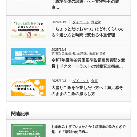
「職場全体の課題」へ～女性特有の健
康…
2026/1/19
ダイエット
,
保健師
「ちょっとだけおやつ」はどれくらい太
る？選び方と時間で変わる体重管理
2025/12/4
労働安全衛生法
,
産業医
,
衛生管理者
令和7年度渋谷労働基準監督署長表彰を受
賞｜ドクタートラストの労働安全衛生…
2025/12/3
ダイエット
,
食事
大盛りご飯を卒業したい方へ！満足感そ
のままのご飯の減らし方
関連記事
お薬飲みすぎていませんか？鎮痛薬の飲みすぎで
起こる「薬剤の使用過…