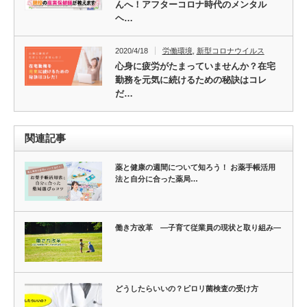
んへ！アフターコロナ時代のメンタル
ヘ…
2020/4/18
労働環境
,
新型コロナウイルス
心身に疲労がたまっていませんか？在宅
勤務を元気に続けるための秘訣はコレ
だ…
関連記事
薬と健康の週間について知ろう！ お薬手帳活用
法と自分に合った薬局…
働き方改革 ―子育て従業員の現状と取り組み―
どうしたらいいの？ピロリ菌検査の受け方