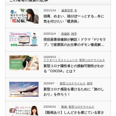
2021/1/14
健康管理
,
冬
頭痛、めまい、頭がぼーっとする…冬に
気を付けたい「暖房病」
2020/11/4
保健師
,
雑学
現役産業保健師が解説！ドラマ「#リモラ
ブ」で産業医のお仕事のギモン徹底解…
2020/9/23
ドクタートラストニュース
,
新型コロナウイルス
新型コロナ陽性者との接触可能性がわか
る「COCOA」とは？
2020/9/7
新型コロナウイルス
,
雑学
新型コロナ感染を避けるために「旅のし
おり」を作ろう！
2020/6/10
動画
,
新型コロナウイルス
【動画あり】しんどさを感じている皆さ