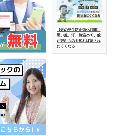
【蚊の発生防止強化月間】
黒い服、汗、気温25℃。蚊
が好むものを知れば刺され
にくくなる