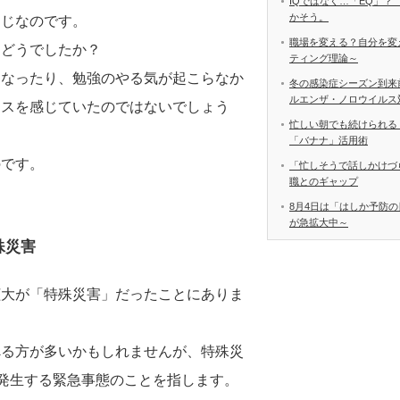
IQではなく…「EQ」？
かそう。
同じなのです。
職場を変える？自分を変
、どうでしたか？
ティング理論～
になったり、勉強のやる気が起こらなか
冬の感染症シーズン到来
ルエンザ・ノロウイルス
レスを感じていたのではないでしょう
忙しい朝でも続けられる
「バナナ」活用術
のです。
「忙しそうで話しかけづ
職とのギャップ
8月4日は「はしか予防の
が急拡大中～
殊災害
拡大が「特殊災害」だったことにありま
べる方が多いかもしれませんが、特殊災
て発生する緊急事態のことを指します。