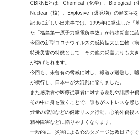
CBRNEとは、Chemical（化学）、Biological
Nuclear（核）、Explosive（爆発物）の頭
記憶に新しい出来事では、1995年に発生した「
た「福島第一原子力発電所事故」が特殊災害に
今回の新型コロナウイルスの感染拡大は生物（
特殊災害の特徴として、その他の災害よりも大
が挙げられます。
今回も、未曾有の脅威に対し、報道が過熱し、
が横行し、日本中が大混乱に陥りました。
また感染者や医療従事者に対する差別や誹謗中
その中に身を置くことで、誰もがストレスを感
煙量の増加などの健康リスク行動、心的外傷後ス
精神障害などに陥りやすくなります。
一般的に、災害による心のダメージは数日です