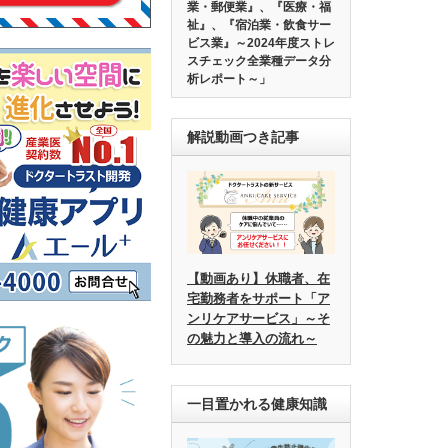
業・郵便業』、『医療・福
祉』、『宿泊業・飲食サー
ビス業』～2024年度ストレ
スチェック全業種データ分
析レポート～」
解説動画つき記事
【動画あり】休職者、在
宅勤務者をサポート「ア
ンリケアサービス」～そ
の魅力と導入の流れ～
一目置かれる健康知識