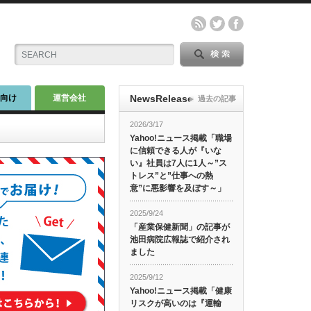
師向け
運営会社
NewsRelease
過去の記事
2026/3/17
Yahoo!ニュース掲載「職場
に信頼できる人が『いな
い』社員は7人に1人～”ス
トレス”と”仕事への熱
意”に悪影響を及ぼす～」
2025/9/24
「産業保健新聞」の記事が
池田病院広報誌で紹介され
ました
2025/9/12
Yahoo!ニュース掲載「健康
リスクが高いのは『運輸