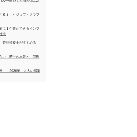
 EQを高めて人間関係に活
える？ ～ジョブ・クラフ
前に！企業ができるインフ
対策
 管理栄養士がすすめる
らい」若手の本音と、管理
日」～2026年、大人の感染