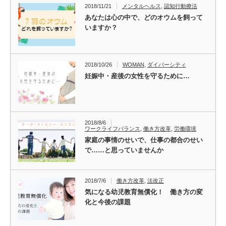
2018/11/21
メンタルヘルス
,
認知行動療法
あなたは心の中で、どのオウムを飼って
いますか？
2018/10/26
WOMAN
,
ダイバーシティ
妊娠中・産後の女性を守るために…
2018/8/6
ワークライフバランス
,
働き方改革
,
労働環境
家庭の事情のせいで、仕事の都合のせい
で……と思っていませんか
2018/7/6
働き方改革
,
法改正
気になる幼児教育無償化！ 働き方の変
化と今後の課題