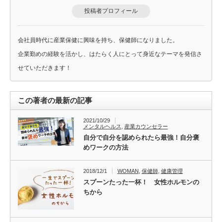
投稿者プロフィール
会社員時代に産業保健に興味を持ち、保健師になりました。
企業勤めの経験を活かし、はたらく人にとって身近なテーマを発信さ
せていただきます！
この著者の最新の記事
2021/10/29
メンタルヘルス
,
産業カウンセラー
自分で自分を認められたら最強！自分褒
めワークの方法
2018/12/1
WOMAN
,
保健師
,
健康管理
スプーンたった一杯！ 女性ホルモンの
ちから