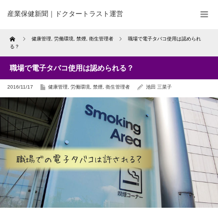
産業保健新聞｜ドクタートラスト運営
Home
健康管理
,
労働環境
,
禁煙
,
衛生管理者
職場で電子タバコ使用は認められ
る？
職場で電子タバコ使用は認められる？
2016/11/17
健康管理
,
労働環境
,
禁煙
,
衛生管理者
池田 三菜子