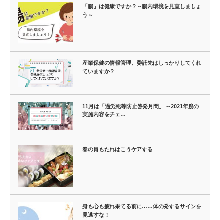
「腸」は健康ですか？～腸内環境を見直しましょ
う～
産業保健の情報管理、委託先はしっかりしてくれ
ていますか？
11月は「過労死等防止啓発月間」 ～2021年度の
実施内容をチェ…
春の胃もたれはこうケアする
身も心も疲れ果てる前に……体の発するサインを
見逃すな！