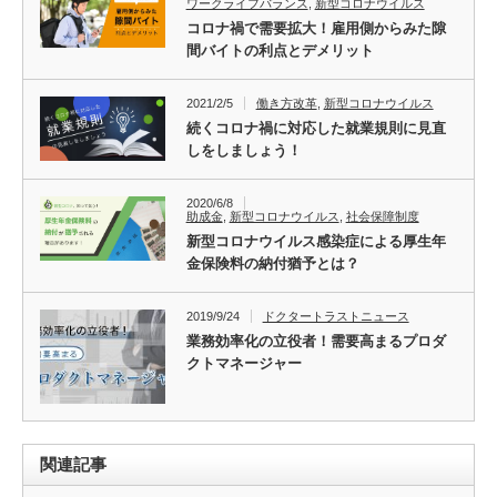
ワークライフバランス
,
新型コロナウイルス
コロナ禍で需要拡大！雇用側からみた隙
間バイトの利点とデメリット
2021/2/5
働き方改革
,
新型コロナウイルス
続くコロナ禍に対応した就業規則に見直
しをしましょう！
2020/6/8
助成金
,
新型コロナウイルス
,
社会保障制度
新型コロナウイルス感染症による厚生年
金保険料の納付猶予とは？
2019/9/24
ドクタートラストニュース
業務効率化の立役者！需要高まるプロダ
クトマネージャー
関連記事