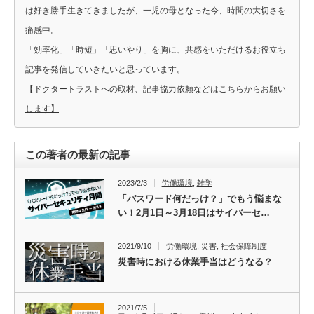
は好き勝手生きてきましたが、一児の母となった今、時間の大切さを
痛感中。
「効率化」「時短」「思いやり」を胸に、共感をいただけるお役立ち
記事を発信していきたいと思っています。
【ドクタートラストへの取材、記事協力依頼などはこちらからお願い
します】
この著者の最新の記事
2023/2/3
労働環境
,
雑学
「パスワード何だっけ？」でもう悩まな
い！2月1日～3月18日はサイバーセ…
2021/9/10
労働環境
,
災害
,
社会保障制度
災害時における休業手当はどうなる？
2021/7/5