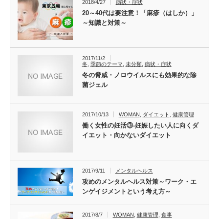
2018/4/27
病状・症状
20～40代は要注意！「麻疹（はしか）」
～知識と対策～
2017/11/2
冬
,
季節のテーマ
,
未分類
,
病状・症状
冬の脅威・ノロウイルスにも効果的な除
菌ジェル
2017/10/13
WOMAN
,
ダイエット
,
健康管理
働く女性の妊活③-妊娠したい人に向くダ
イエット・向かないダイエット
2017/9/11
メンタルヘルス
攻めのメンタルヘルス対策～ワーク・エ
ンゲイジメントという考え方～
2017/8/7
WOMAN
,
健康管理
,
食事