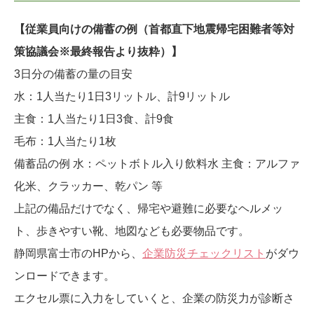
【従業員向けの備蓄の例（首都直下地震帰宅困難者等対
策協議会※最終報告より抜粋）】
3日分の備蓄の量の目安
水：1人当たり1日3リットル、計9リットル
主食：1人当たり1日3食、計9食
毛布：1人当たり1枚
備蓄品の例 水：ペットボトル入り飲料水 主食：アルファ
化米、クラッカー、乾パン 等
上記の備品だけでなく、帰宅や避難に必要なヘルメッ
ト、歩きやすい靴、地図なども必要物品です。
静岡県富士市のHPから、
企業防災チェックリスト
がダウ
ンロードできます。
エクセル票に入力をしていくと、企業の防災力が診断さ