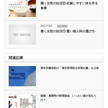
働く女性の妊活②-妊娠しやすい体を作る
食事
2017/7/10
WOMAN
働く女性の妊活①-賢い婦人科の選び方-
関連記事
厚生労働省初の「過労死等防止対策白書」を公表
副業・兼業時の割増賃金、いったい誰が支払う
の？