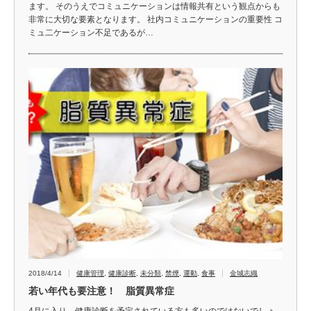
ます。 そのうえでコミュニケーションは情報共有という観点からも
非常に大切な要素となります。 社内コミュニケーションの重要性 コ
ミュ二ケーション不足であるが…
2018/4/14
健康管理
,
健康診断
,
未分類
,
禁煙
,
運動
,
食事
金城志織
若い年代も要注意！ 脂質異常症
4月に入り、健康診断を予定されている方も多いのではないでしょ