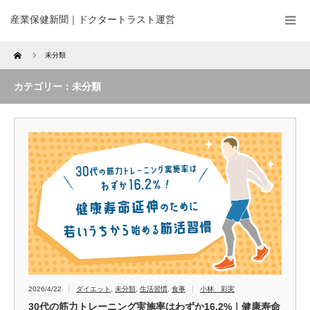
産業保健新聞｜ドクタートラスト運営
Home
未分類
カテゴリー：未分類
2026/4/22
ダイエット
,
未分類
,
生活習慣
,
食事
小林 彩実
30代の筋力トレーニング実施率はわずか16.2%｜健康寿命