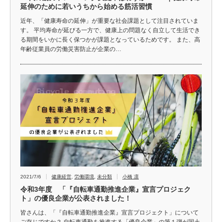
延伸のために若いうちから始める筋活習慣
近年、「健康寿命の延伸」が重要な社会課題として注目されていま
す。 平均寿命が延びる一方で、健康上の問題なく自立して生活でき
る期間をいかに長く保つかが課題となっているためです。 また、高
年齢従業員の労働災害防止が企業の…
2021/7/6
健康経営
,
労働環境
,
未分類
小橋 凛
令和3年度 「『自転車通勤推進企業』宣言プロジェク
ト」の優良企業が公表されました！
皆さんは、「『自転車通勤推進企業』宣言プロジェクト」について
ご存じですか？ 自転車通勤を推進する「優良企業」の第１弾が国土