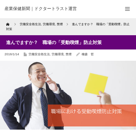
産業保健新聞｜ドクタートラスト運営
Home
労働安全衛生法
,
労働環境
,
禁煙
進んでますか？ 職場の「受動喫煙」防止
対策
進んでますか？ 職場の「受動喫煙」防止対策
2016/1/14
労働安全衛生法
,
労働環境
,
禁煙
檜森 哲