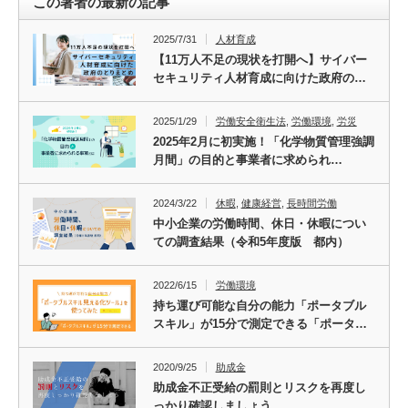
この著者の最新の記事
2025/7/31
人材育成
【11万人不足の現状を打開へ】サイバー
セキュリティ人材育成に向けた政府の…
2025/1/29
労働安全衛生法
,
労働環境
,
労災
2025年2月に初実施！「化学物質管理強調
月間」の目的と事業者に求められ…
2024/3/22
休暇
,
健康経営
,
長時間労働
中小企業の労働時間、休日・休暇につい
ての調査結果（令和5年度版 都内）
2022/6/15
労働環境
持ち運び可能な自分の能力「ポータブル
スキル」が15分で測定できる「ポータ…
2020/9/25
助成金
助成金不正受給の罰則とリスクを再度し
っかり確認しましょう