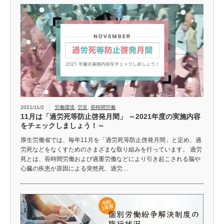
2021/11/2
労働環境
,
労災
,
長時間労働
11月は「過労死等防止啓発月間」 ～2021年度の実施内容
をチェックしましょう！～
厚生労働省では、毎年11月を「過労死等防止啓発月間」と定め、過
労死などをなくすためのさまざまな取り組みを行っています。 過労
死とは、長時間労働および過重労働などにより引き起こされる脳や
心臓の疾患が原因による突然死、過労…