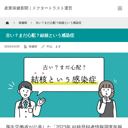
産業保健新聞｜ドクタートラスト運営
Home
保健師
古い？まだ心配？結核という感染症
古い？まだ心配？結核という感染症
2024/10/25
保健師
中山 まき
厚生労働省が公表した「2023年 結核登録者情報調査年報