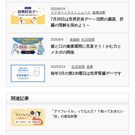
2025/6/24
ドクタートラストニュース
,
健康診断
7月28日は世界肝炎デー～沈黙の臓器、肝
臓の理解を深めよう～
2025/6/4
保健師
,
生活習慣
歯と口の健康週間に見直そう！かむ力と
メタボの関係
2025/3/13
生活習慣
,
食事
毎年3月の第2木曜日は世界腎臓デーです
関連記事
「アイフレイル」ってなんだ！？知っておきたい
「目」の老化対策