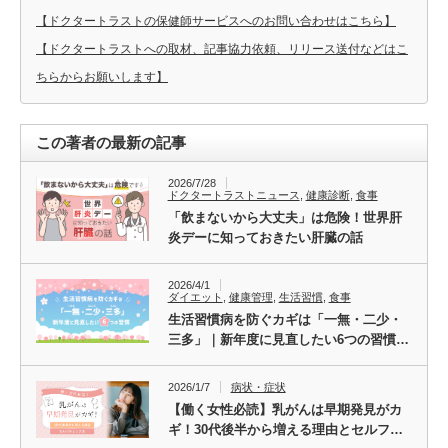
【ドクタートラストの保健師サービスへのお問い合わせはこちら】
【ドクタートラストへの取材、記事協力依頼、リリース送付などはこ
ちらからお願いします】
この著者の最新の記事
2026/7/28
ドクタートラストニュース
,
健康診断
,
食事
「飲まないから大丈夫」は危険！世界肝
炎デーに知っておきたい肝臓の話
2026/4/1
ダイエット
,
健康管理
,
生活習慣
,
食事
生活習慣病を防ぐカギは「一無・二少・
三多」｜新年度に見直したい6つの習慣…
2026/1/7
病状・症状
【働く女性必読】乳がんは早期発見がカ
ギ！30代後半から増える理由とセルフ…