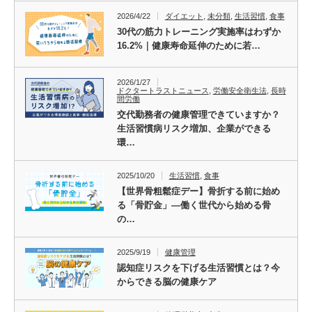
2026/4/22
ダイエット
,
未分類
,
生活習慣
,
食事
30代の筋力トレーニング実施率はわずか
16.2%｜健康寿命延伸のために若…
2026/1/27
ドクタートラストニュース
,
労働安全衛生法
,
長時
間労働
交代勤務者の健康管理できていますか？
生活習慣病リスク増加、企業ができる
環…
2025/10/20
生活習慣
,
食事
【世界骨粗鬆症デー】骨折する前に始め
る「骨貯金」―働く世代から始める骨
の…
2025/9/19
健康管理
認知症リスクを下げる生活習慣とは？今
からできる脳の健康ケア