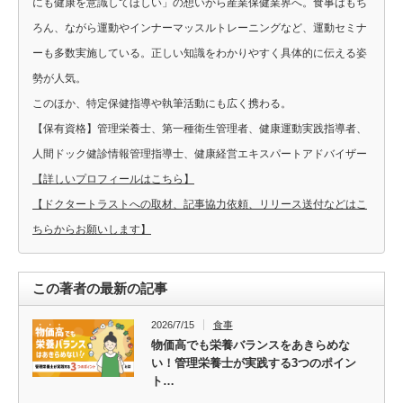
にも健康を意識してほしい」の想いから産業保健業界へ。食事はもち
ろん、ながら運動やインナーマッスルトレーニングなど、運動セミナ
ーも多数実施している。正しい知識をわかりやすく具体的に伝える姿
勢が人気。
このほか、特定保健指導や執筆活動にも広く携わる。
【保有資格】管理栄養士、第一種衛生管理者、健康運動実践指導者、
人間ドック健診情報管理指導士、健康経営エキスパートアドバイザー
【詳しいプロフィールはこちら】
【ドクタートラストへの取材、記事協力依頼、リリース送付などはこ
ちらからお願いします】
この著者の最新の記事
2026/7/15
食事
物価高でも栄養バランスをあきらめな
い！管理栄養士が実践する3つのポイン
ト…