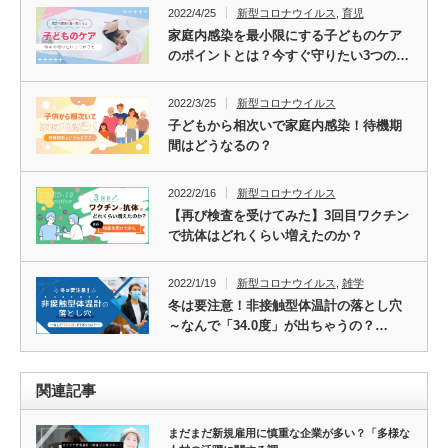
2022/4/25
新型コロナウイルス
,
育児
家庭内感染を最小限にする子どものケア
のポイントとは？今すぐ守りたい3つの…
2022/3/25
新型コロナウイルス
子どもから相次いで家庭内感染！待機期
間はどうなるの？
2022/2/16
新型コロナウイルス
【再び検査を受けてみた】3回目ワクチン
で抗体はどれくらい増えたのか？
2022/1/19
新型コロナウイルス
,
雑学
冬は要注意！非接触型体温計の落とし穴
～なんで「34.0度」が出ちゃうの？…
関連記事
まだまだ新規雇用に慎重な企業が多い？「多様な