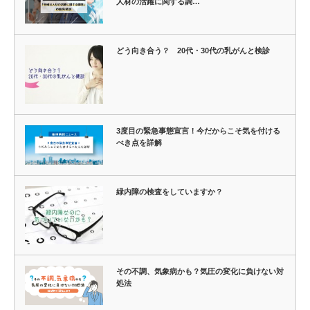
人材の活躍に関する調…
どう向き合う？ 20代・30代の乳がんと検診
3度目の緊急事態宣言！今だからこそ気を付ける
べき点を詳解
緑内障の検査をしていますか？
その不調、気象病かも？気圧の変化に負けない対
処法