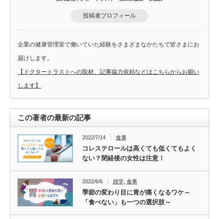
投稿者プロフィール
企業の健康管理室で働いていた経験をさまざまなかたちで皆さまにお
届けします。
【ドクタートラストへの取材、記事協力依頼などはこちらからお願い
します】
この著者の最新の記事
2022/7/14
食事
コレステロールは高くても低くてもよく
ない？閉経後の女性は注意！
2022/6/6
雑学
,
食事
季節の変わり目に胃が痛くなるワケ～
「食べない」も一つの選択肢～