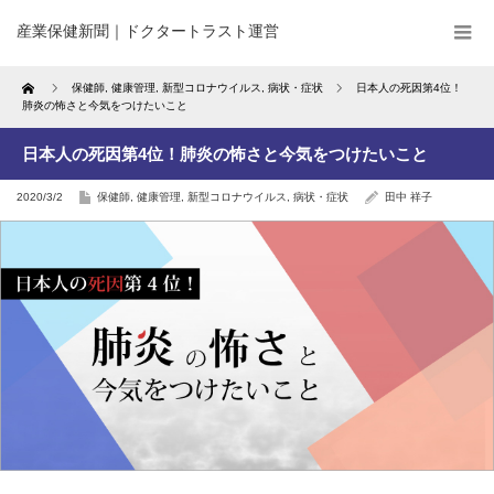
産業保健新聞｜ドクタートラスト運営
Home
保健師
,
健康管理
,
新型コロナウイルス
,
病状・症状
日本人の死因第4位！
肺炎の怖さと今気をつけたいこと
日本人の死因第4位！肺炎の怖さと今気をつけたいこと
2020/3/2
保健師
,
健康管理
,
新型コロナウイルス
,
病状・症状
田中 祥子