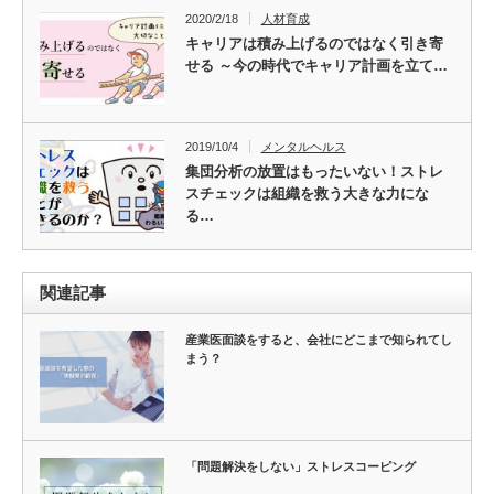
2020/2/18
人材育成
キャリアは積み上げるのではなく引き寄
せる ～今の時代でキャリア計画を立て…
2019/10/4
メンタルヘルス
集団分析の放置はもったいない！ストレ
スチェックは組織を救う大きな力にな
る…
関連記事
産業医面談をすると、会社にどこまで知られてし
まう？
「問題解決をしない」ストレスコーピング