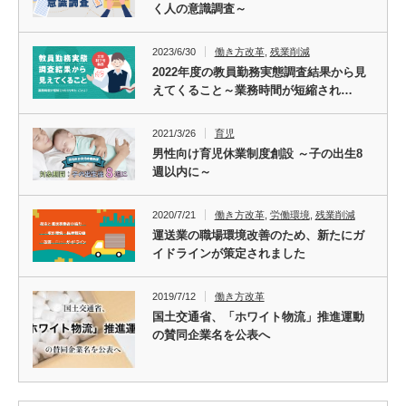
く人の意識調査～
2023/6/30
働き方改革
,
残業削減
2022年度の教員勤務実態調査結果から見
えてくること～業務時間が短縮され…
2021/3/26
育児
男性向け育児休業制度創設 ～子の出生8
週以内に～
2020/7/21
働き方改革
,
労働環境
,
残業削減
運送業の職場環境改善のため、新たにガ
イドラインが策定されました
2019/7/12
働き方改革
国土交通省、「ホワイト物流」推進運動
の賛同企業名を公表へ