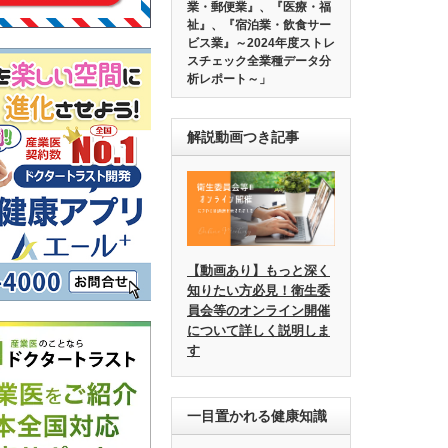
業・郵便業』、『医療・福
祉』、『宿泊業・飲食サー
ビス業』～2024年度ストレ
スチェック全業種データ分
析レポート～」
解説動画つき記事
【動画あり】もっと深く
知りたい方必見！衛生委
員会等のオンライン開催
について詳しく説明しま
す
一目置かれる健康知識