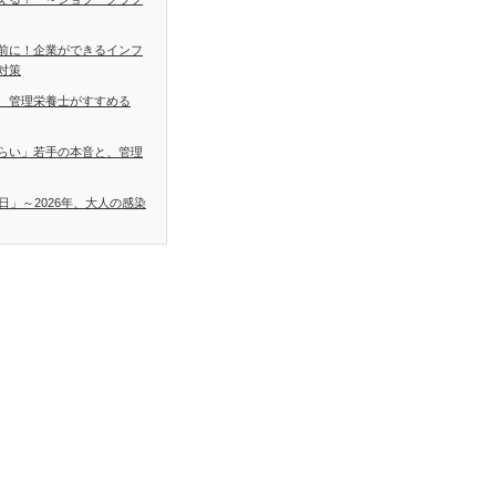
前に！企業ができるインフ
対策
 管理栄養士がすすめる
らい」若手の本音と、管理
日」～2026年、大人の感染