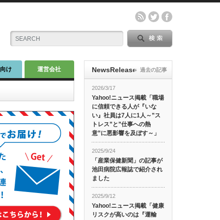
師向け
運営会社
NewsRelease
過去の記事
2026/3/17
Yahoo!ニュース掲載「職場
に信頼できる人が『いな
い』社員は7人に1人～”ス
トレス”と”仕事への熱
意”に悪影響を及ぼす～」
2025/9/24
「産業保健新聞」の記事が
池田病院広報誌で紹介され
ました
2025/9/12
Yahoo!ニュース掲載「健康
リスクが高いのは『運輸