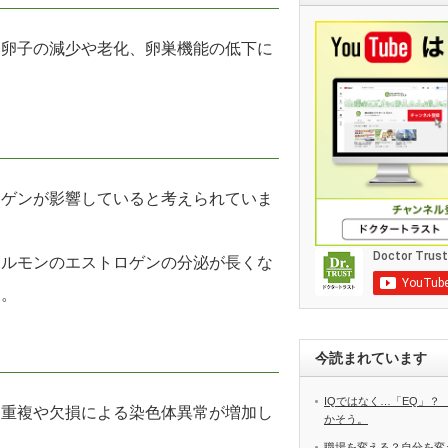
い卵子の減少や老化、卵巣機能の低下に
ロゲンが影響していると考えられていま
ホルモンのエストロゲンの分泌が長くな
す。
今読まれています
IQではなく…「EQ」？
に重複や欠損による染色体異常が増加し
かそう。
職場を変える？自分を変