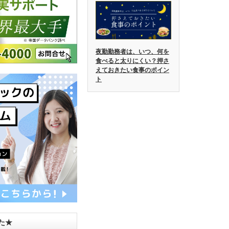
夜勤勤務者は、いつ、何を
食べると太りにくい？押さ
えておきたい食事のポイン
ト
した★