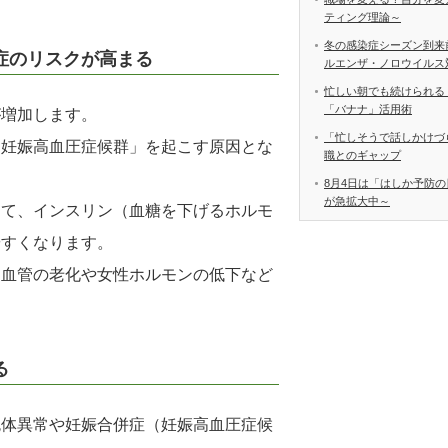
ティング理論～
冬の感染症シーズン到来
症のリスクが高まる
ルエンザ・ノロウイルス
忙しい朝でも続けられる
「バナナ」活用術
が増加します。
「忙しそうで話しかけづ
「妊娠高血圧症候群」を起こす原因とな
職とのギャップ
8月4日は「はしか予防の
が急拡大中～
って、インスリン（血糖を下げるホルモ
やすくなります。
、血管の老化や女性ホルモンの低下など
る
色体異常や妊娠合併症（妊娠高血圧症候