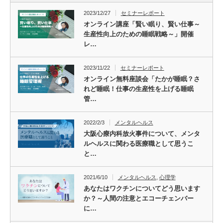
2023/12/27
セミナーレポート
オンライン講座「賢い眠り、賢い仕事～
生産性向上のための睡眠戦略～」開催
レ…
2023/11/22
セミナーレポート
オンライン無料座談会「たかが睡眠？さ
れど睡眠！仕事の生産性を上げる睡眠
管…
2022/2/3
メンタルヘルス
大阪心療内科放火事件について、メンタ
ルヘルスに関わる医療職として思うこ
と…
2021/6/10
メンタルヘルス
,
心理学
あなたはワクチンについてどう思います
か？～人間の注意とエコーチェンバー
に…