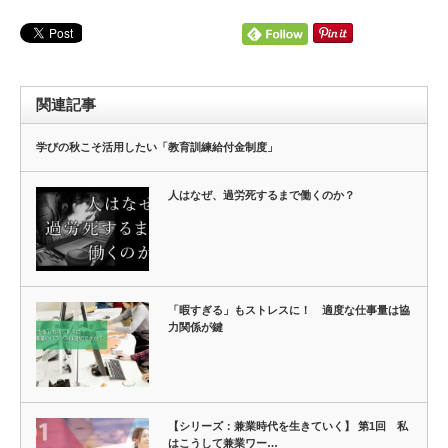
関連記事
学びの秋こそ活用したい「教育訓練給付金制度」
人はなぜ、過労死するまで働くのか？
「暇すぎる」もストレスに！ 適度な仕事量は協
力関係が鍵
【シリーズ：兼業時代を生きていく】 第1回 私
はこうして兼業ワー…