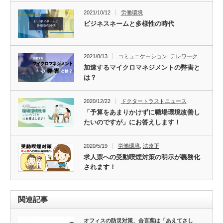
2021/10/12
労働環境
ビジネスネームと多様性の時代
2021/8/13
コミュニケーション
,
テレワーク
加速するマイクロマネジメントの弊害と
は？
2020/12/22
ドクタートラストニュース
「予算をあまりかけずに職場環境改善し
たいのですが」にお答えします！
2020/5/19
労働環境
,
法改正
求人票への受動喫煙対策の明示が義務化
されます！
関連記事
オフィスの防災対策、合言葉は「あえてさし