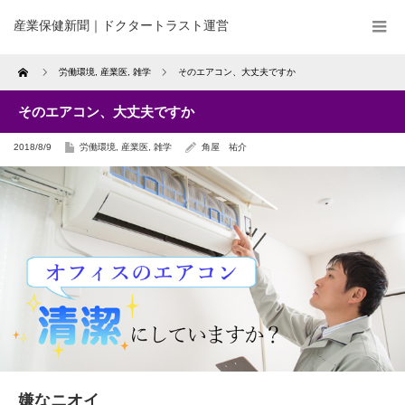
産業保健新聞｜ドクタートラスト運営
Home
労働環境
,
産業医
,
雑学
そのエアコン、大丈夫ですか
そのエアコン、大丈夫ですか
2018/8/9
労働環境
,
産業医
,
雑学
角屋 祐介
嫌なニオイ