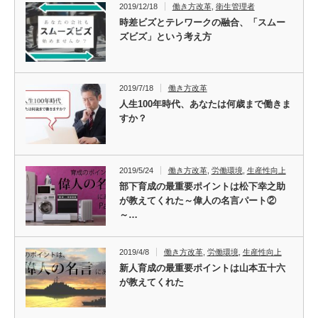
2019/12/18
働き方改革
,
衛生管理者
時差ビズとテレワークの融合、「スムー
ズビズ」という考え方
2019/7/18
働き方改革
人生100年時代、あなたは何歳まで働きま
すか？
2019/5/24
働き方改革
,
労働環境
,
生産性向上
部下育成の最重要ポイントは松下幸之助
が教えてくれた～偉人の名言パート②
～…
2019/4/8
働き方改革
,
労働環境
,
生産性向上
新人育成の最重要ポイントは山本五十六
が教えてくれた