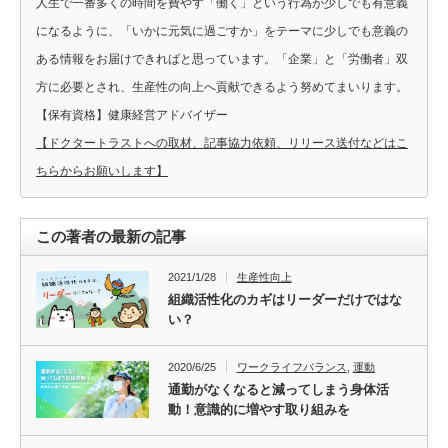
人生で一番多くの時間を費やす「働く」という行為が少しでも有意義
になるように、「いかに元気に過ごすか」をテーマに少しでも意義の
ある情報をお届けできればと思っています。「企業」と「労働者」双
方に必要とされ、生産性の向上へ貢献できるよう努めてまいります。
【保有資格】健康経営アドバイザー
【ドクタートラストへの取材、記事協力依頼、リリース送付などはこ
ちらからお願いします】
この著者の最新の記事
2021/1/28
生産性向上
組織活性化のカギはリーダーだけではな
い？
2020/6/25
ワークライフバランス
,
運動
通勤がなくなると減ってしまう身体活
動！意識的に増やす取り組みを