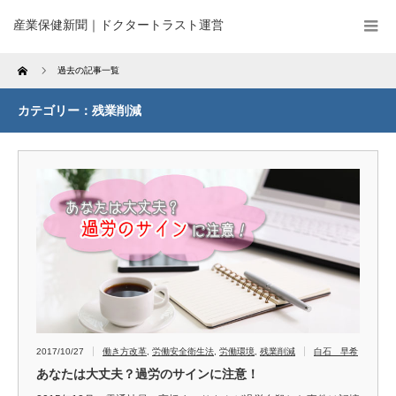
産業保健新聞｜ドクタートラスト運営
Home
過去の記事一覧
カテゴリー：残業削減
2017/10/27
働き方改革
,
労働安全衛生法
,
労働環境
,
残業削減
白石 早希
あなたは大丈夫？過労のサインに注意！