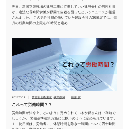
先日、新国立競技場の建設工事に従事していた建設会社の男性社員
が、違法な長時間労働が原因で自殺を図ったというニュースが報道
されました。 この男性社員の働いていた建設会社の36協定では、毎
月の残業時間の上限を80時間と定め…
2017/6/19
労働安全衛生法
,
残業削減
藤原 実
これって労働時間？？
労働時間が法令上、どのように定められているか皆さんはご存知で
しょうか。 労働基準法第32条には以下のように定められています。
１．使用者は、労働者に、休憩時間を除き一週間について四十時間