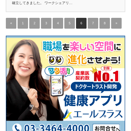
確立してきました。 ワークシェアリ…
«
1
2
3
4
5
6
7
8
»