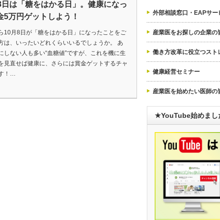
月8日は「糖をはかる日」。健康になっ
外部相談窓口・EAPサー
金5万円ゲットしよう！
ら10月8日が「糖をはかる日」になったことをご
産業医をお探しの企業の
方は、いったいどれくらいいるでしょうか。 あ
働き方改革に役立つスト
にしない人も多い“血糖値”ですが、これを機に生
を見直せば健康に、さらには賞金ゲットするチャ
健康経営セミナー
す！…
産業医を始めたい医師の
★YouTube始めま