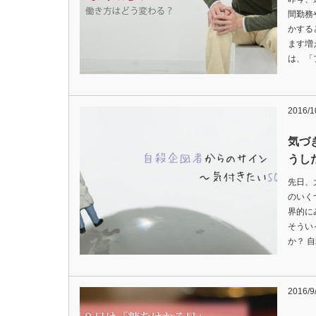
間勤務
かする
ます増
は、「
2016/1
気づ
うし
先日、
のいく
界的に
そうい
か？ 
2016/9