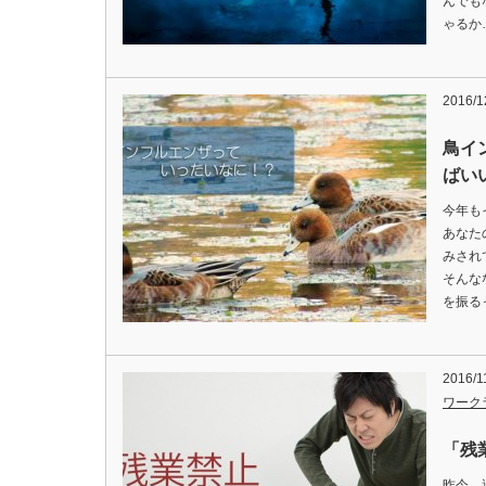
んでも
ゃるか
2016/1
鳥イ
ばい
今年も
あなた
みされ
そんな
を振る
2016/1
ワーク
「残
昨今、