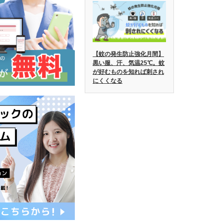
【蚊の発生防止強化月間】
黒い服、汗、気温25℃。蚊
が好むものを知れば刺され
にくくなる