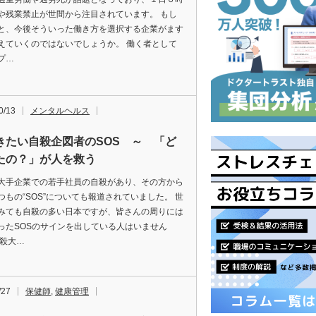
や残業禁止が世間から注目されています。 もし
と、今後そういった働き方を選択する企業がます
えていくのではないでしょうか。 働く者として
プ…
0/13
メンタルヘルス
きたい自殺企図者のSOS ～ 「ど
たの？」が人を救う
大手企業での若手社員の自殺があり、その方から
つもの“SOS”についても報道されていました。 世
みても自殺の多い日本ですが、皆さんの周りには
ったSOSのサインを出している人はいません
自殺大…
/27
保健師
,
健康管理