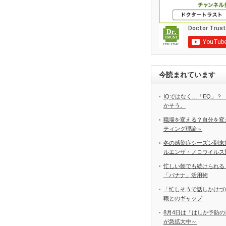
今読まれています
IQではなく…「EQ」？
かそう。
職場を変える？自分を変
ティング理論～
冬の感染症シーズン到来
ルエンザ・ノロウイルス
忙しい朝でも続けられる
「バナナ」活用術
「忙しそうで話しかけづ
職とのギャップ
8月4日は「はしか予防の
が急拡大中～