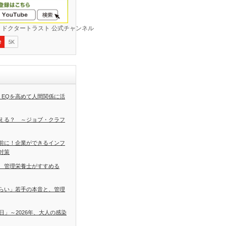
 EQを高めて人間関係に活
える？ ～ジョブ・クラフ
前に！企業ができるインフ
対策
 管理栄養士がすすめる
らい」若手の本音と、管理
日」～2026年、大人の感染