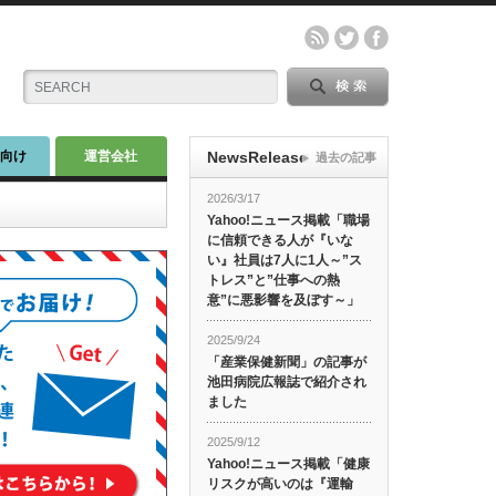
師向け
運営会社
NewsRelease
過去の記事
2026/3/17
Yahoo!ニュース掲載「職場
に信頼できる人が『いな
い』社員は7人に1人～”ス
トレス”と”仕事への熱
意”に悪影響を及ぼす～」
2025/9/24
「産業保健新聞」の記事が
池田病院広報誌で紹介され
ました
2025/9/12
Yahoo!ニュース掲載「健康
リスクが高いのは『運輸