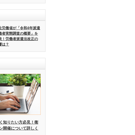
生労働省が「令和4年派遣
働者実態調査の概要」を
表！労働者派遣法改正の
響は？
く知りたい方必見！衛
ン開催について詳しく