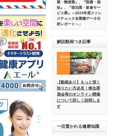
業・郵便業』、『医療・福
祉』、『宿泊業・飲食サー
ビス業』～2024年度ストレ
スチェック全業種データ分
析レポート～」
解説動画つき記事
【動画あり】もっと深く
知りたい方必見！衛生委
員会等のオンライン開催
について詳しく説明しま
す
一目置かれる健康知識