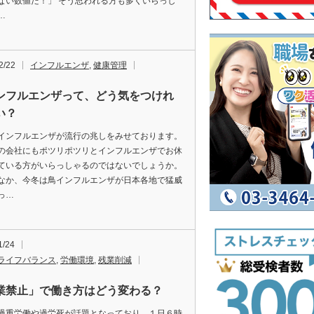
ない数値だ！」 そう思われる方も多くいらっし
…
2/22
インフルエンザ
,
健康管理
ンフルエンザって、どう気をつけれ
い？
インフルエンザが流行の兆しをみせております。
の会社にもポツリポツリとインフルエンザでお休
ている方がいらっしゃるのではないでしょうか。
なか、今冬は鳥インフルエンザが日本各地で猛威
っ…
1/24
ライフバランス
,
労働環境
,
残業削減
業禁止」で働き方はどう変わる？
過重労働や過労死が話題となっており、１日６時