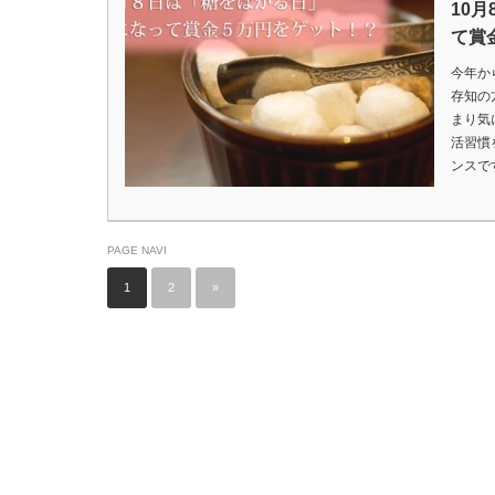
10
て賞
今年か
存知の
まり気
活習慣
ンスで
PAGE NAVI
1
2
»