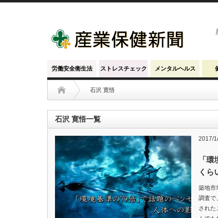
労働安全衛生法
ストレスチェック
メンタルヘルス
石沢 寛悟
石沢 寛悟一覧
2017/1
「環
くら
築地市
調査で
された