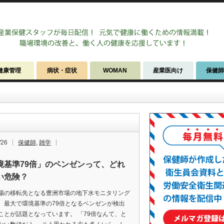
健康管理
病状・症状
WOMAN
産業医向け
保健
/26
保健師
,
雑学
境基準79倍」のベンゼンって、どれ
い危険？
場の移転先となる豊洲市場の地下水モニタリング
、最大で環境基準の79倍となるベンゼンが検出
ことが話題となっています。 「79倍なんて、と