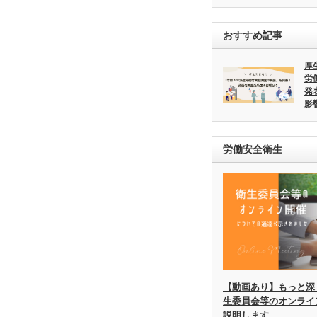
おすすめ記事
厚
労
発
影
労働安全衛生
【動画あり】もっと深
生委員会等のオンライ
説明します