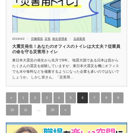
2019/4/2
労働環境
,
災害
,
衛生管理者
北原梨英
大震災発生！あなたのオフィスのトイレは大丈夫？従業員
の命を守る災害用トイレ
東日本大震災の発生から先月で8年。 地震大国である日本は昔から
たくさんの震災を経験していますが、東日本大震災を機にオフィス
でも水や食料などを備蓄するようになった企業も多いのではないで
しょうか。 しかし皆さん、「災害用…
«
1
2
3
4
5
6
7
8
9
10
11
…
20
»