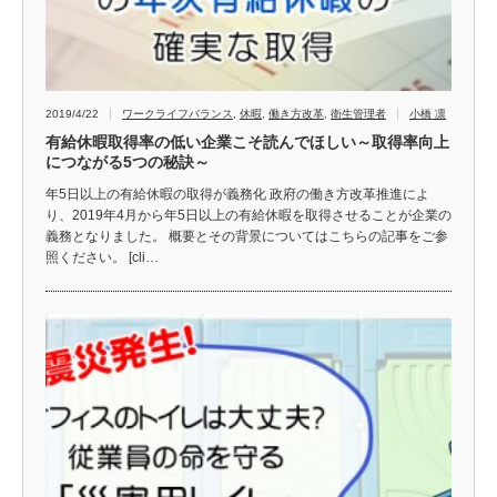
2019/4/22
ワークライフバランス
,
休暇
,
働き方改革
,
衛生管理者
小橋 凛
有給休暇取得率の低い企業こそ読んでほしい～取得率向上
につながる5つの秘訣～
年5日以上の有給休暇の取得が義務化 政府の働き方改革推進によ
り、2019年4月から年5日以上の有給休暇を取得させることが企業の
義務となりました。 概要とその背景についてはこちらの記事をご参
照ください。 [cli…