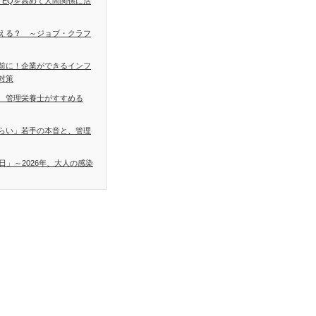
 EQを高めて人間関係に活
える？ ～ジョブ・クラフ
前に！企業ができるインフ
対策
 管理栄養士がすすめる
らい」若手の本音と、管理
日」～2026年、大人の感染