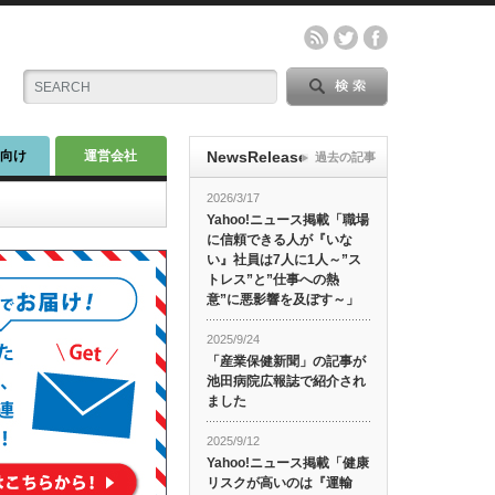
師向け
運営会社
NewsRelease
過去の記事
2026/3/17
Yahoo!ニュース掲載「職場
に信頼できる人が『いな
い』社員は7人に1人～”ス
トレス”と”仕事への熱
意”に悪影響を及ぼす～」
2025/9/24
「産業保健新聞」の記事が
池田病院広報誌で紹介され
ました
2025/9/12
Yahoo!ニュース掲載「健康
リスクが高いのは『運輸