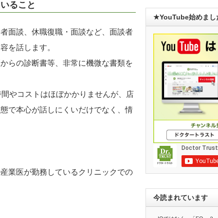
ていること
★YouTube始めま
調者面談、休職復職・面談など、面談者
内容を話します。
医からの診断書等、非常に機微な書類を
時間やコストはほぼかかりませんが、店
状態で本心が話しにくいだけでなく、情
③産業医が勤務しているクリニックでの
今読まれています