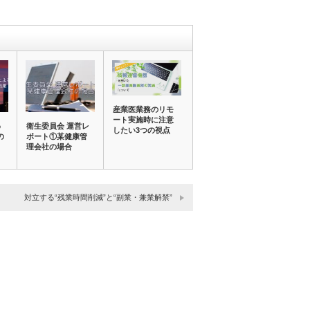
産業医業務のリモ
ート実施時に注意
わ
衛生委員会 運営レ
したい3つの視点
の
ポート①某健康管
理会社の場合
対立する“残業時間削減”と“副業・兼業解禁”