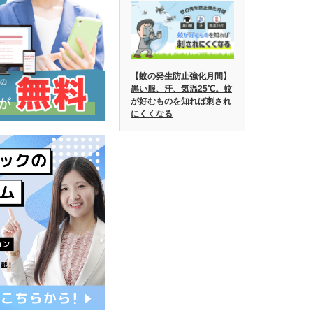
【蚊の発生防止強化月間】
黒い服、汗、気温25℃。蚊
が好むものを知れば刺され
にくくなる