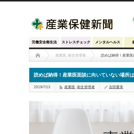
労働安全衛生法
ストレスチェック
メンタルヘルス
産業医
,
衛生管理者
読めば納得！産業医
読めば納得！産業医面談に向いていない場所
2019/7/13
産業医
,
衛生管理者
吉田愛美