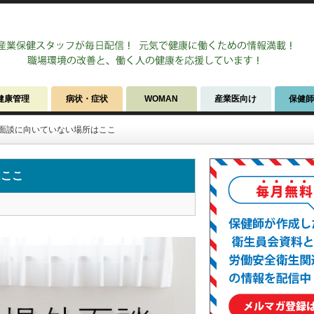
健康管理
病状・症状
WOMAN
産業医向け
保健
面談に向いていない場所はここ
はここ