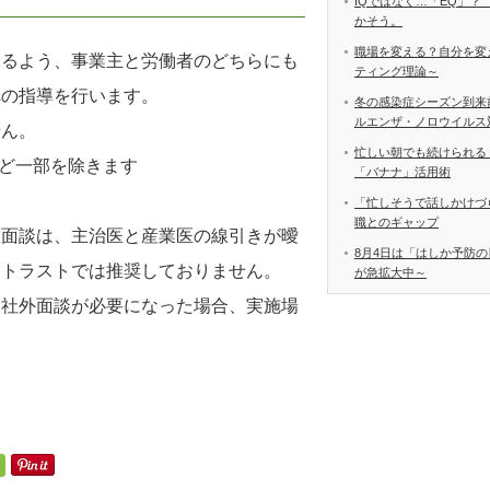
IQではなく…「EQ」？
かそう。
職場を変える？自分を変
けるよう、事業主と労働者のどちらにも
ティング理論～
への指導を行います。
冬の感染症シーズン到来
ルエンザ・ノロウイルス
せん。
忙しい朝でも続けられる
ど一部を除きます
「バナナ」活用術
「忙しそうで話しかけづ
職とのギャップ
医面談は、主治医と産業医の線引きが曖
8月4日は「はしか予防の
ートラストでは推奨しておりません。
が急拡大中～
、社外面談が必要になった場合、実施場