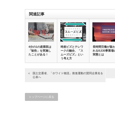
関連記事
4分の1の産業医は
時差ビズとテレワ
長時間労働が疑
「勧告」を実施し
ークの融合、「ス
れる8,530事業場
たことがある！
ムーズビズ」とい
実態とは
う考え方
国土交通省、「ホワイト物流」推進運動の賛同企業名を
公表へ
トップページに戻る