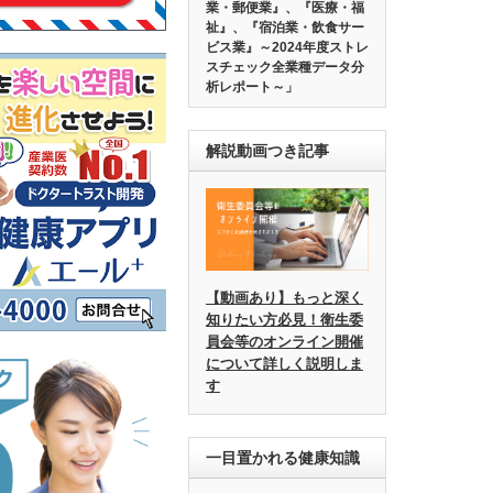
業・郵便業』、『医療・福
祉』、『宿泊業・飲食サー
ビス業』～2024年度ストレ
スチェック全業種データ分
析レポート～」
解説動画つき記事
【動画あり】もっと深く
知りたい方必見！衛生委
員会等のオンライン開催
について詳しく説明しま
す
一目置かれる健康知識