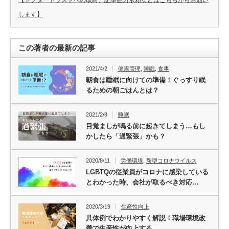
【ドクタートラストへの取材、記事協力依頼などはこちらからお願い
します】
この著者の最新の記事
2021/4/2
健康管理
,
睡眠
,
食事
朝食は睡眠に向けての準備！ぐっすり眠
るための朝ごはんとは？
2021/2/8
睡眠
目覚ましが鳴る前に起きてしまう…もし
かしたら「過緊張」かも？
2020/8/11
労働環境
,
新型コロナウイルス
LGBTQの従業員がコロナに感染している
とわかった時、会社が取るべき対応…
2020/3/19
生産性向上
具体例でわかりやすく解説！職場環境改
善で生産性が向上する