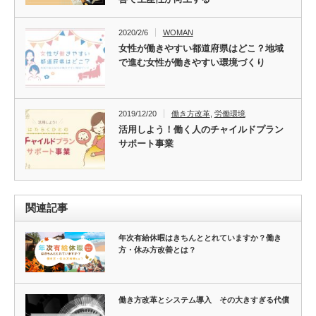
2020/2/6
WOMAN
女性が働きやすい都道府県はどこ？地域
で進む女性が働きやすい環境づくり
2019/12/20
働き方改革
,
労働環境
活用しよう！働く人のチャイルドプラン
サポート事業
関連記事
年次有給休暇はきちんととれていますか？働き
方・休み方改善とは？
働き方改革とシステム導入 その大きすぎる代償