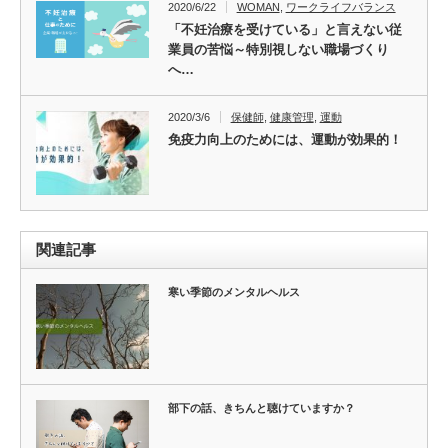
2020/6/22
WOMAN
,
ワークライフバランス
「不妊治療を受けている」と言えない従
業員の苦悩～特別視しない職場づくり
へ…
2020/3/6
保健師
,
健康管理
,
運動
免疫力向上のためには、運動が効果的！
関連記事
寒い季節のメンタルヘルス
部下の話、きちんと聴けていますか？