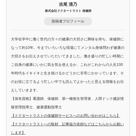
吉尾 清乃
株式会社ドクタートラスト 保健師
投稿者プロフィール
大学在学中に働く世代の方々の健康の大切さに興味を持ち、保健師に
なって約10年。今までいろいろな現場にてメンタル身体問わず健康の
大切さをお伝えさせていただいてきました。働き盛りの忙しい時期に
ご自身の健康にいかに気を気を使えるか、これがこれからの人生100
年時代をイキイキと生き抜けるかどうかに非常にかかっています。そ
のお役に立てるよう忙しい中でも読んでよかったと思える情報をお伝
えしていきます。
【保有資格】看護師、保健師、第一種衛生管理者、人間ドック健診情
報管理指導士、健康運動指導士
【ドクタートラストの保健師サービスへのお問い合わせはこちら】
【ドクタートラストへの取材、記事協力依頼などはこちらからお願い
します】