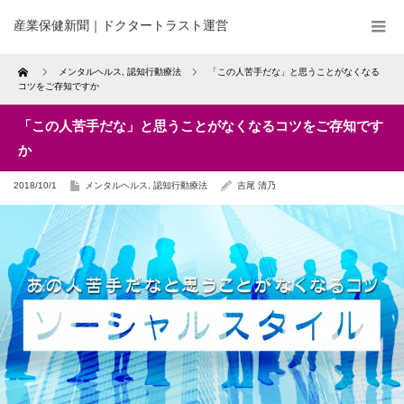
産業保健新聞｜ドクタートラスト運営
Home
メンタルヘルス
,
認知行動療法
「この人苦手だな」と思うことがなくなる
コツをご存知ですか
「この人苦手だな」と思うことがなくなるコツをご存知です
か
2018/10/1
メンタルヘルス
,
認知行動療法
吉尾 清乃