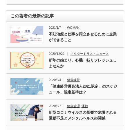
この著者の最新の記事
2021/1/7
WOMAN
不妊治療と仕事を両立させるために企業
ができること
2020/12/22
ドクタートラストニュース
新年の始まり、心機一転リフレッシュし
ませんか
2020/9/3
健康経営
「健康経営優良法人2021認定」のスケジ
ュール、認定基準は？
2020/8/7
健康管理
,
運動
新型コロナウイルスの影響で危惧される
運動不足とメンタルヘルスの関係